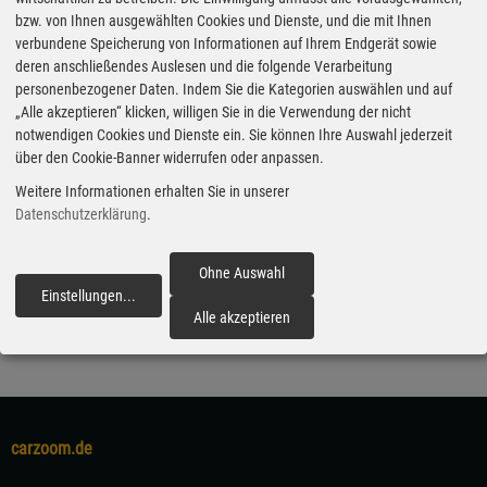
bzw. von Ihnen ausgewählten Cookies und Dienste, und die mit Ihnen
verbundene Speicherung von Informationen auf Ihrem Endgerät sowie
Die Top Ten bei den Medien der Autoren-Union Mobilität
deren anschließendes Auslesen und die folgende Verarbeitung
personenbezogener Daten. Indem Sie die Kategorien auswählen und auf
24.10.2022 - Allein die Pressemappen und Premierentermine
„Alle akzeptieren“ klicken, willigen Sie in die Verwendung der nicht
zeigen, dass der Automobilsalon in Paris von den chinesischen
notwendigen Cookies und Dienste ein. Sie können Ihre Auswahl jederzeit
Unternehmen eher als Bühne gesehen wurde als von den
über den Cookie-Banner widerrufen oder anpassen.
klassischen Automobilanbieter. Vor Corona war Paris neben Tokio
Weitere Informationen erhalten Sie in unserer
und später Shanghai oder Peking die weltweit wichtige
Datenschutzerklärung
.
Herbstmesse für alle. Die Europäer hängen Paris nun tiefer und
überlassen die Bühne den chinesischen Anbietern wie Great Wall
Ohne Auswahl
Motor und BYD.
Einstellungen
...
fortfahren
Alle akzeptieren
carzoom.de