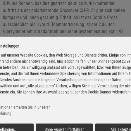
SUV ins Rennen, das designerisch deutlich zurückhaltender
auftritt als der polarisierende Crossover CH-R. Er gibt sich außen
kompakt und innen geräumig. Erhältlich ist der Corolla Cross
ausschießlich als Hybrid. Topmotorisierung ist der 2,0-Liter-
Vierzylinder mit Allradantrieb und einer Systemleistung von 197
PS (145 kW). Wie sich der Toyota Corolla Cross im Alltag leistet,
zeigt unser Praxistest. (aum)
instellungen
auf unserer Website Cookies, den Web Storage und Dienste dritter. Einige von ih
rend andere nicht notwendig sind, uns jedoch helfen, unser Onlineangebot zu v
 zu betreiben. Die Einwilligung umfasst alle vorausgewählten, bzw. von Ihnen aus
enste, und die mit Ihnen verbundene Speicherung von Informationen auf Ihrem 
eßendes Auslesen und die folgende Verarbeitung personenbezogener Daten. Inde
wählen und auf „Alle akzeptieren“ klicken, willigen Sie in die Verwendung der ni
enste ein. Sie können Ihre Auswahl jederzeit über den Cookie-Banner widerrufen
ationen erhalten Sie in unserer
klärung
.
tellungen
...
Ohne Auswahl fortfahren
Alle akzepti