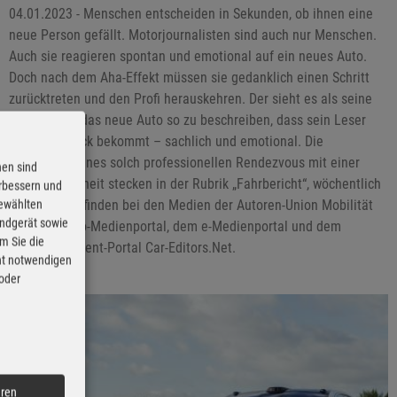
04.01.2023 - Menschen entscheiden in Sekunden, ob ihnen eine
neue Person gefällt. Motorjournalisten sind auch nur Menschen.
Auch sie reagieren spontan und emotional auf ein neues Auto.
Doch nach dem Aha-Effekt müssen sie gedanklich einen Schritt
zurücktreten und den Profi herauskehren. Der sieht es als seine
Aufgabe an, das neue Auto so zu beschreiben, dass sein Leser
einen Eindruck bekommt – sachlich und emotional. Die
Ergebnisse eines solch professionellen Rendezvous mit einer
nen sind
neuen Schönheit stecken in der Rubrik „Fahrbericht“, wöchentlich
erbessern und
mehrfach zu finden bei den Medien der Autoren-Union Mobilität
gewählten
Endgerät sowie
wie dem Auto-Medienportal, dem e-Medienportal und dem
m Sie die
Premiumcontent-Portal Car-Editors.Net.
cht notwendigen
 oder
eren