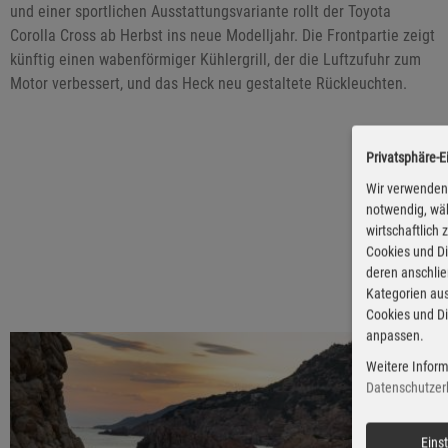
und einer sportlichen Ausstattungsvariante rollt der Toyota
Corolla Cross ab Herbst ins neue Modelljahr. Die Frontpartie zeigt
künftig einen wabenförmiger Kühlergrill, der die Luftzufuhr zum
Motor verbessert, und das Heck neu gestaltete Rückleuchten.
Privatsphäre-E
Wir verwenden 
notwendig, wäh
wirtschaftlich
Cookies und Di
deren anschli
Kategorien aus
Cookies und Di
anpassen.
Weitere Inform
Datenschutzer
Eins