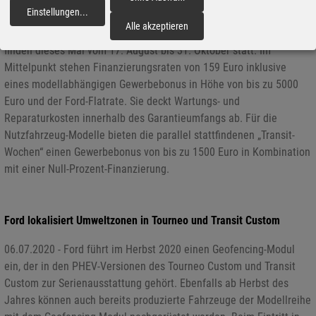
Wieder Gewerbewochen bei Ford
Einstellungen
...
fortfahren
Alle akzeptieren
13.08.2020 - Ford ruft wieder seine „Gewerbewochen“ aus. Sie
finden dieses Mal vom 17. August bis 31. Oktober statt. Im
Mittelpunkt stehen Finanzierungsraten von 159 Euro inklusive
eines modellabhängigen Gewerbebonus in Höhe von bis zu 5000
Euro und der Ford-Flatrate. Sie deckt Wartungs- und
Reparaturkosten innerhalb des Garantieumfangs ab. Für die
Nutzfahrzeug-Modelle bieten die parallel stattfindenen „Transit-
Wochen“ einen Gewerbebonus von bis zu 1500 Euro in Kombination
mit einer Null-Prozent-Finanzierung.
Ford lokalisiert Umweltzonen in Tourneo und Transit Custom
06.07.2020 - Ford führt im Herbst 2020 einen Geofencing-Modul
ein, der in den PHEV-Versionen des Tourneo Custom und Transit
Custom zur Serienausstattung gehört. Ebenfalls ab Herbst des
Jahres können auch bereits produzierte Fahrzeuge der Modellreihe