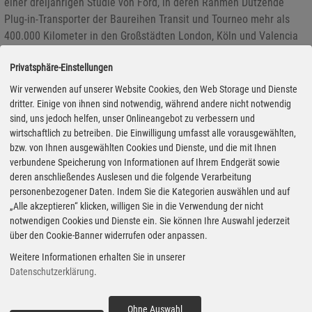
einer dreijährigen Studie von Ford, in deren Rahmen Dutzende
Plug-in-Transporter der Baureihen Transit und Tourneo mehr als
400.000 Kilometer in den Großstädten London, Köln und Valencia
zurückgelegt haben. Sie kamen in unterschiedlichsten kommunalen
Privatsphäre-Einstellungen
und gewerblichen Flotten zum Einsatz.
Wir verwenden auf unserer Website Cookies, den Web Storage und Dienste
dritter. Einige von ihnen sind notwendig, während andere nicht notwendig
sind, uns jedoch helfen, unser Onlineangebot zu verbessern und
Der Ford Nugget Plus bekommt was aufs Dach
wirtschaftlich zu betreiben. Die Einwilligung umfasst alle vorausgewählten,
24.08.2020 - Ford bietet den Nugget Plus, die längere Version des
bzw. von Ihnen ausgewählten Cookies und Dienste, und die mit Ihnen
verbundene Speicherung von Informationen auf Ihrem Endgerät sowie
Nugget auf Basis des Transit Custom, in Kürze auf Wunsch auch
deren anschließendes Auslesen und die folgende Verarbeitung
mit Aufstelldach an. Die neue Variante als Alternative zum festen
personenbezogener Daten. Indem Sie die Kategorien auswählen und auf
Hochdach wurde ebenfalls mit Westfalen Mobil entwickelt. Das
„Alle akzeptieren“ klicken, willigen Sie in die Verwendung der nicht
Fahrzeug mit dann bis zu vier Schlafplätzen ist voraussichtlich ab
notwendigen Cookies und Dienste ein. Sie können Ihre Auswahl jederzeit
November bestellbar und soll pünktlich zur nächsten Reisesaison
über den Cookie-Banner widerrufen oder anpassen.
im ersten Quartal 2021 lieferbar sein. Der Grundpreis liegt bei
Weitere Informationen erhalten Sie in unserer
56.669 Euro.
Datenschutzerklärung
.
Ohne Auswahl