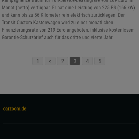
Kampagnenzeitraum für Full-Service-Leasingrate von 289 Euro im
Monat (netto) verfügbar. Er hat eine Leistung von 225 PS (166 kW)
und kann bis zu 56 Kilometer rein elektrisch zurücklegen. Der
Transit Custom Kastenwagen wird zu einer monatlichen
Finanzierungsrate von 219 Euro angeboten, inklusive kostenlosem
Garantie-Schutzbrief auch für das dritte und vierte Jahr.
1
<
2
3
4
5
carzoom.de