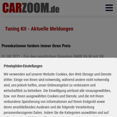
Tuning Kit - Aktuelle Meldungen
Provokationen fordern immer ihren Preis
01.08.2021 - Für den sportlichen Giganten BMW X6 M mit V8
Biturbo hat Hamann ein Motorsport Bodykit herausgebracht. Das
Privatsphäre-Einstellungen
Kit beinhaltet die folgenden Komponenten: Frontspoiler,
Wir verwenden auf unserer Website Cookies, den Web Storage und Dienste
Seitenschweller, Heckdiffusor, Heckspoiler, Dachspoiler, 23 Zoll
dritter. Einige von ihnen sind notwendig, während andere nicht notwendig
Komplettradsatz Anniversary EVO VA & HA 11,0x23 mit 315/25
sind, uns jedoch helfen, unser Onlineangebot zu verbessern und
ZR23, Tieferlegungssatz, exklusiver Fußmattensatz sowie Pedalerie
wirtschaftlich zu betreiben. Die Einwilligung umfasst alle vorausgewählten,
und Fußstütze in schwarz eloxiertem Aluminium. Als erstes fällt die
bzw. von Ihnen ausgewählten Cookies und Dienste, und die mit Ihnen
Tieferlegung um 35 mm auf. Preis in diesem Fall auf Anfrage:
verbundene Speicherung von Informationen auf Ihrem Endgerät sowie
www.hamann-motorsport.com
deren anschließendes Auslesen und die folgende Verarbeitung
personenbezogener Daten. Indem Sie die Kategorien auswählen und auf