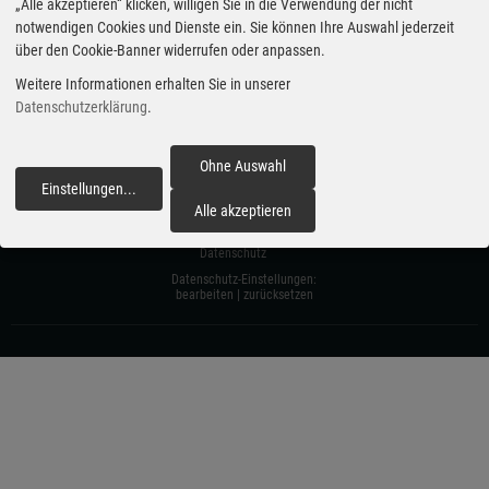
„Alle akzeptieren“ klicken, willigen Sie in die Verwendung der nicht
notwendigen Cookies und Dienste ein. Sie können Ihre Auswahl jederzeit
über den Cookie-Banner widerrufen oder anpassen.
Weitere Informationen erhalten Sie in unserer
Datenschutzerklärung
.
carzoom.de
Ohne Auswahl
Einstellungen
...
fortfahren
Alle akzeptieren
Aktuelle Automobil-News
Impressum
powered by AutohausPlus
Datenschutz
Datenschutz-Einstellungen:
bearbeiten
|
zurücksetzen