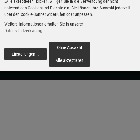
„Alle akzeptieren“ klicken, willigen Sie in die Verwendung der nicht
notwendigen Cookies und Dienste ein. Sie können Ihre Auswahl jederzeit
carzoom.de
über den Cookie-Banner widerrufen oder anpassen.
Weitere Informationen erhalten Sie in unserer
Datenschutzerklärung
.
Aktuelle Automobil-News
Impressum
powered by AutohausPlus
Ohne Auswahl
Datenschutz
Einstellungen
...
fortfahren
Datenschutz-Einstellungen:
Alle akzeptieren
bearbeiten
|
zurücksetzen