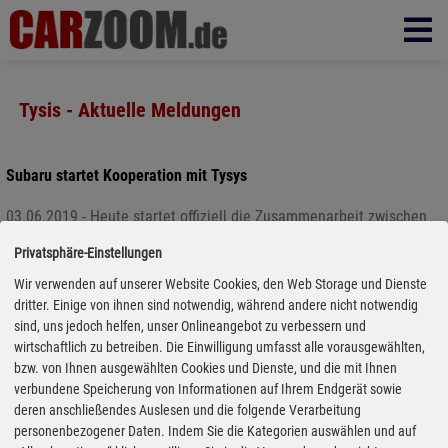
Tysis - Aktuelle Meldungen
Subaru startet Kooperation mit Tysys
03.06.2019 - Heute startet offiziell die Zusammenarbeit zwischen
Tysys und Subaru Deutschland im Bereich Winterkompletträder,
Privatsphäre-Einstellungen
Reifen und Felgen. Über 400 Subaru-Partner in Deutschland können
Wir verwenden auf unserer Website Cookies, den Web Storage und Dienste
ab dem 3. Juni den für sie exklusiv eingerichteten neuen Web-Shop
dritter. Einige von ihnen sind notwendig, während andere nicht notwendig
der Tysys nutzen. Lieferzeiten von 48 Stunden sollen so mögllich
sind, uns jedoch helfen, unser Onlineangebot zu verbessern und
werden.
wirtschaftlich zu betreiben. Die Einwilligung umfasst alle vorausgewählten,
bzw. von Ihnen ausgewählten Cookies und Dienste, und die mit Ihnen
verbundene Speicherung von Informationen auf Ihrem Endgerät sowie
deren anschließendes Auslesen und die folgende Verarbeitung
personenbezogener Daten. Indem Sie die Kategorien auswählen und auf