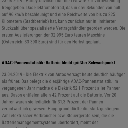
23.04.2019 - Harley-Davidson hat die Livewire zur Vorbestellung
freigegeben. Das Elektromotorrad, das in drei Sekunden von null
auf 96 km/h beschleunigt und eine Reichweite von bis zu 225
Kilometern (Stadtbetrieb) hat, kann zunächst nur in limitierter
Stückzahl über spezialisierte Vertragshändler geordert werden. Die
ersten Auslieferungen der 32 995 Euro teuren Maschine
(Österreich: 33 390 Euro) sind für den Herbst geplant.
ADAC-Pannenstatistik: Batterie bleibt größter Schwachpunkt
23.04.2019 - Die Elektrik von Autos versagt heute deutlich häufiger
als früher. Das belegt die diesjährige ADAC-Pannenstatistik. Im
vergangenen Jahr machte die Elektrik 52,1 Prozent aller Pannen
aus. Davon entfielen allein 42 Prozent auf die Batterie. Vor 20
Jahren waren sie lediglich für 31,3 Prozent der Pannen
verantwortlich gewesen. Hauptgrund dürfte die stark gestiegene
Zahl elektrischer Verbraucher bzw. Steuergeräte sein, die die
Batteriemanagementsysteme überfordert, meint der