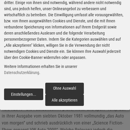
dritter. Einige von ihnen sind notwendig, während andere nicht notwendig
sind, uns jedoch helfen, unser Onlineangebot zu verbessern und
Papst Franziskus segnet Custom-Harley ab
wirtschaftlich zu betreiben. Die Einwilligung umfasst alle vorausgewählten,
bzw. von Ihnen ausgewählten Cookies und Dienste, und die mit Ihnen
20.04.2019 - Papst Franziskus bringt seine Botschaft auf zwei
verbundene Speicherung von Informationen auf Ihrem Endgerät sowie
deren anschließendes Auslesen und die folgende Verarbeitung
Chopper-Rädern. Jorge Mario Bergoglio bekommt in Kürze Besuch
personenbezogener Daten. Indem Sie die Kategorien auswählen und auf
von Harley-Davidson und signiert ein mattbeiges Chicano-Style-
„Alle akzeptieren“ klicken, willigen Sie in die Verwendung der nicht
Custombike mit zahlreichen vergoldeten Bauteilen, einem
notwendigen Cookies und Dienste ein. Sie können Ihre Auswahl jederzeit
kreuzförmig in den Heckfender eingelassenen Rücklicht und
über den Cookie-Banner widerrufen oder anpassen.
Airbrush-Dornenkränzen auf dem Lack. Angefertigt wurde es auf
Weitere Informationen erhalten Sie in unserer
Basis einer Softail von Christoph „Chicken“ Repp, Chef von Harley-
Datenschutzerklärung
.
Davidson Würzburg Village und seinem Team.
Ohne Auswahl
Einstellungen
...
fortfahren
Abends im VW-Museum: Blick zurück auf das Auto von Morgen
Alle akzeptieren
18.04.2019 - Die Fachzeitschrift „Auto, Motor und Sport“ versprach
in ihrer Ausgabe vom siebten Oktober 1981 vollmundig „das Auto
von morgen“ und schrieb ausdrücklich von einer „Science Fiction-
Show, genannt VW Auto 2000“. Welche Relevanz jedoch die