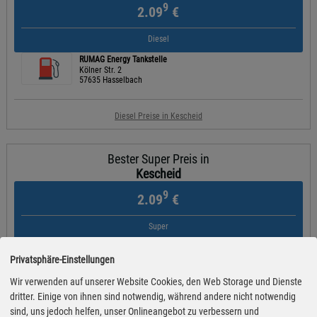
9
2.09
€
Diesel
RUMAG Energy Tankstelle
Kölner Str. 2
57635 Hasselbach
Diesel Preise in Kescheid
Bester Super Preis in
Kescheid
9
2.09
€
Super
RUMAG Energy Tankstelle
Kölner Str. 2
Privatsphäre-Einstellungen
57635 Hasselbach
Wir verwenden auf unserer Website Cookies, den Web Storage und Dienste
dritter. Einige von ihnen sind notwendig, während andere nicht notwendig
Super Preise in Kescheid
sind, uns jedoch helfen, unser Onlineangebot zu verbessern und