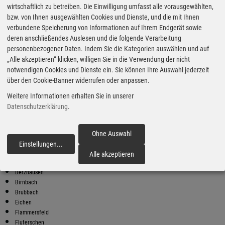
wirtschaftlich zu betreiben. Die Einwilligung umfasst alle vorausgewählten,
bzw. von Ihnen ausgewählten Cookies und Dienste, und die mit Ihnen
Bester Super E10 Preis in
verbundene Speicherung von Informationen auf Ihrem Endgerät sowie
Kescheid
deren anschließendes Auslesen und die folgende Verarbeitung
9
2.03
€
personenbezogener Daten. Indem Sie die Kategorien auswählen und auf
„Alle akzeptieren“ klicken, willigen Sie in die Verwendung der nicht
Super E10
notwendigen Cookies und Dienste ein. Sie können Ihre Auswahl jederzeit
über den Cookie-Banner widerrufen oder anpassen.
RUMAG Energy Tankstelle
Kölner Str. 2
Weitere Informationen erhalten Sie in unserer
57635 Hasselbach
Datenschutzerklärung
.
Super E10 Preise in Kescheid
Preiswerter tanken - finden Sie die günstigsten Benzin und Diesel
Preise in Ihrer Stadt
Ohne Auswahl
Einstellungen
...
fortfahren
Alberthofen
Alle akzeptieren
Almersbach
Berzhausen
Birnbach
Brubbach
Eichen
Flammersfeld
Fluterschen