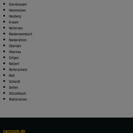
Giershausen
Hemmelzen
Heuberg
Kraam
Neitersen
Niederwambach
Niederähren
Oberlahr
Obernau
Orfgen
Ratzert
Reiferscheid
Rott
Schürdt
Seifen
Stürzelbach
Walterschen
carzoom.de