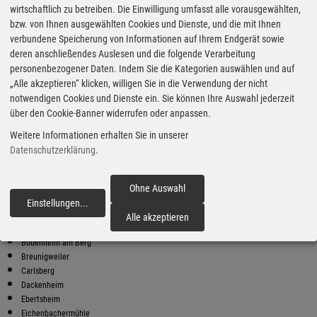
wirtschaftlich zu betreiben. Die Einwilligung umfasst alle vorausgewählten,
bzw. von Ihnen ausgewählten Cookies und Dienste, und die mit Ihnen
Bester Super E10 Preis in
verbundene Speicherung von Informationen auf Ihrem Endgerät sowie
Junghof
deren anschließendes Auslesen und die folgende Verarbeitung
9
2.06
€
personenbezogener Daten. Indem Sie die Kategorien auswählen und auf
„Alle akzeptieren“ klicken, willigen Sie in die Verwendung der nicht
Super E10
notwendigen Cookies und Dienste ein. Sie können Ihre Auswahl jederzeit
über den Cookie-Banner widerrufen oder anpassen.
Shell
Eschersheimer Landstr. 328
Weitere Informationen erhalten Sie in unserer
60320 Frankfurt Am Main
Datenschutzerklärung
.
Super E10 Preise in Junghof
Preiswerter tanken - finden Sie die günstigsten Benzin und Diesel
Preise in Ihrer Stadt
Ohne Auswahl
Einstellungen
...
fortfahren
Altleiningen
Alle akzeptieren
Annaberg
Bobenheim am Berg
Breunigweiler
Carlsberg
Dackenheim
Ebertsheim
Eichenbachermühle