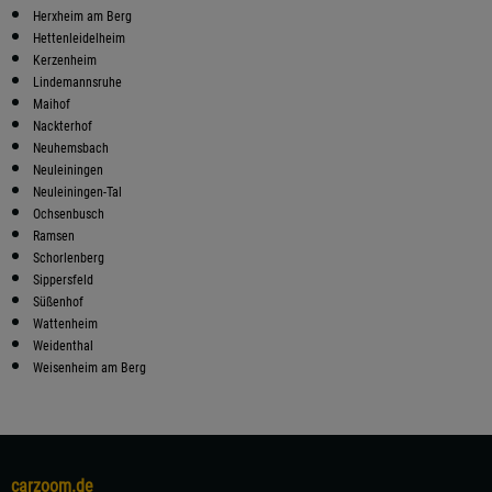
Herxheim am Berg
Hettenleidelheim
Kerzenheim
Lindemannsruhe
Maihof
Nackterhof
Neuhemsbach
Neuleiningen
Neuleiningen-Tal
Ochsenbusch
Ramsen
Schorlenberg
Sippersfeld
Süßenhof
Wattenheim
Weidenthal
Weisenheim am Berg
carzoom.de