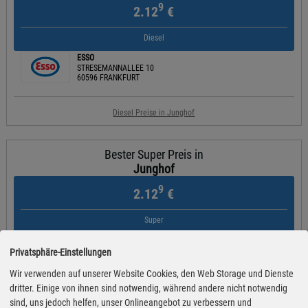
9
2.12
€
Diesel
ESSO
STRESEMANNALLEE 10
60596 FRANKFURT
Diesel Preise in Junghof
Bester Super Preis in
Junghof
9
2.12
€
Super
Shell
Eschersheimer Landstr. 328
Privatsphäre-Einstellungen
60320 Frankfurt Am Main
Wir verwenden auf unserer Website Cookies, den Web Storage und Dienste
dritter. Einige von ihnen sind notwendig, während andere nicht notwendig
Super Preise in Junghof
sind, uns jedoch helfen, unser Onlineangebot zu verbessern und