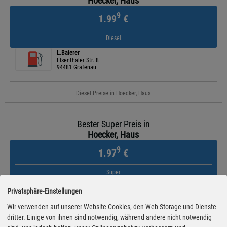
Hoecker, Haus
9
1.99
€
Diesel
L.Baierer
Elsenthaler Str. 8
94481 Grafenau
Diesel Preise in Hoecker, Haus
Bester Super Preis in
Hoecker, Haus
9
1.97
€
Super
AVIA
Privatsphäre-Einstellungen
Rosenauer Str. 25
94481 Grafenau
Wir verwenden auf unserer Website Cookies, den Web Storage und Dienste
dritter. Einige von ihnen sind notwendig, während andere nicht notwendig