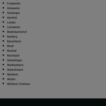
Frankweiler
Gleisweiler
Göcklingen
Hainfeld
Landau
Leinsweiler
Modenbacherhof
Ramberg
Ranschbach
Rhodt
Rinnthal
Roschbach
Siebeldingen
Waldhambach
Waldrohrbach
Walsheim
Weyher
Wolfseck, Forsthaus