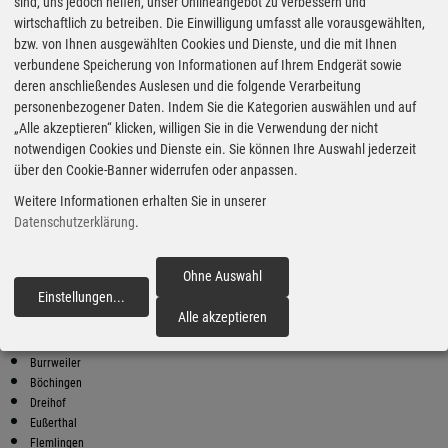
Super Preise in Hoecker, Haus
sind, uns jedoch helfen, unser Onlineangebot zu verbessern und
wirtschaftlich zu betreiben. Die Einwilligung umfasst alle vorausgewählten,
bzw. von Ihnen ausgewählten Cookies und Dienste, und die mit Ihnen
Bester Super E10 Preis in
verbundene Speicherung von Informationen auf Ihrem Endgerät sowie
Hoecker, Haus
deren anschließendes Auslesen und die folgende Verarbeitung
personenbezogener Daten. Indem Sie die Kategorien auswählen und auf
9
1.91
€
„Alle akzeptieren“ klicken, willigen Sie in die Verwendung der nicht
notwendigen Cookies und Dienste ein. Sie können Ihre Auswahl jederzeit
Super E10
über den Cookie-Banner widerrufen oder anpassen.
AVIA
Weitere Informationen erhalten Sie in unserer
Rosenauer Str. 25
94481 Grafenau
Datenschutzerklärung
.
Super E10 Preise in Hoecker, Haus
Preiswerter tanken - finden Sie die günstigsten Benzin und Diesel
Ohne Auswahl
Preise in Ihrer Stadt
Einstellungen
...
fortfahren
Alle akzeptieren
Albersweiler
Annweiler
Burrweiler
Böchingen
Dreihof
Eußerthal
Flemlingen