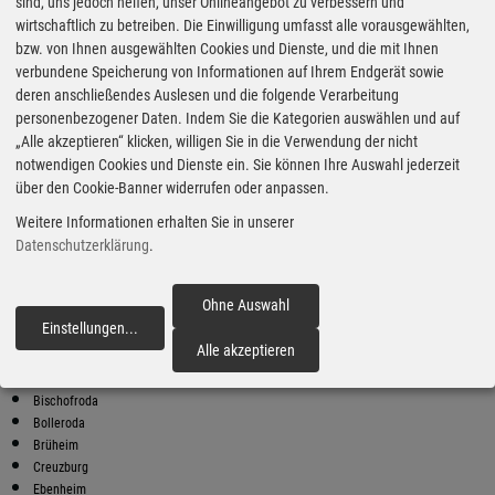
Super Preise in Oberellen
sind, uns jedoch helfen, unser Onlineangebot zu verbessern und
wirtschaftlich zu betreiben. Die Einwilligung umfasst alle vorausgewählten,
bzw. von Ihnen ausgewählten Cookies und Dienste, und die mit Ihnen
Bester Super E10 Preis in
verbundene Speicherung von Informationen auf Ihrem Endgerät sowie
Oberellen
deren anschließendes Auslesen und die folgende Verarbeitung
personenbezogener Daten. Indem Sie die Kategorien auswählen und auf
9
2.00
€
„Alle akzeptieren“ klicken, willigen Sie in die Verwendung der nicht
notwendigen Cookies und Dienste ein. Sie können Ihre Auswahl jederzeit
Super E10
über den Cookie-Banner widerrufen oder anpassen.
bft
Weitere Informationen erhalten Sie in unserer
Vachaer Str. 32
99834 Gerstungen-Marksuhl
Datenschutzerklärung
.
Super E10 Preise in Oberellen
Preiswerter tanken - finden Sie die günstigsten Benzin und Diesel
Ohne Auswahl
Preise in Ihrer Stadt
Einstellungen
...
fortfahren
Alle akzeptieren
Berka v d Hainich
Beuernfeld
Bischofroda
Bolleroda
Brüheim
Creuzburg
Ebenheim