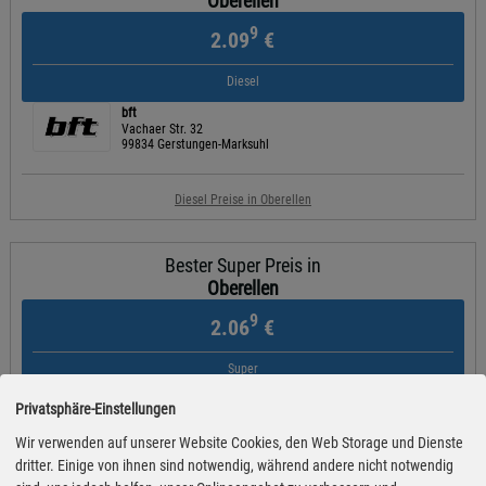
Oberellen
9
2.09
€
Diesel
bft
Vachaer Str. 32
99834 Gerstungen-Marksuhl
Diesel Preise in Oberellen
Bester Super Preis in
Oberellen
9
2.06
€
Super
bft
Privatsphäre-Einstellungen
Vachaer Str. 32
99834 Gerstungen-Marksuhl
Wir verwenden auf unserer Website Cookies, den Web Storage und Dienste
dritter. Einige von ihnen sind notwendig, während andere nicht notwendig