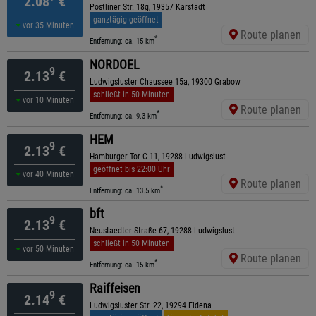
2.08
€
Postliner Str. 18g, 19357 Karstädt
ganztägig geöffnet
vor 35 Minuten
Route planen
*
Entfernung: ca. 15 km
NORDOEL
9
2.13
€
Ludwigsluster Chaussee 15a, 19300 Grabow
schließt in 50 Minuten
vor 10 Minuten
Route planen
*
Entfernung: ca. 9.3 km
HEM
9
2.13
€
Hamburger Tor C 11, 19288 Ludwigslust
geöffnet bis 22:00 Uhr
vor 40 Minuten
Route planen
*
Entfernung: ca. 13.5 km
bft
9
2.13
€
Neustaedter Straße 67, 19288 Ludwigslust
schließt in 50 Minuten
vor 50 Minuten
Route planen
*
Entfernung: ca. 15 km
Raiffeisen
9
2.14
€
Ludwigsluster Str. 22, 19294 Eldena