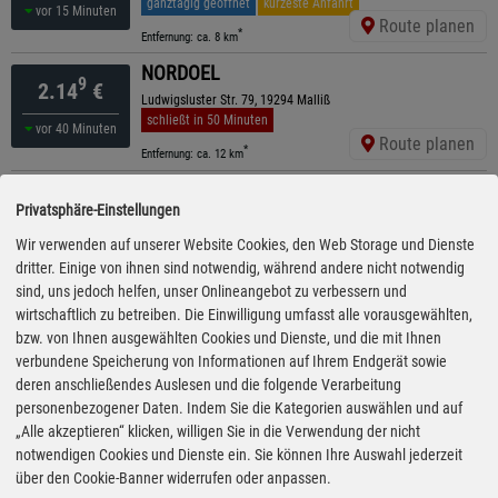
ganztägig geöffnet
kürzeste Anfahrt
vor 15 Minuten
Route planen
*
Entfernung: ca. 8 km
NORDOEL
9
2.14
€
Ludwigsluster Str. 79, 19294 Malliß
schließt in 50 Minuten
vor 40 Minuten
Route planen
*
Entfernung: ca. 12 km
TotalEnergies
9
2.14
€
Privatsphäre-Einstellungen
Grabower Allee 31, 19288 Ludwigslust
schließt in 50 Minuten
Wir verwenden auf unserer Website Cookies, den Web Storage und Dienste
vor 15 Minuten
Route planen
dritter. Einige von ihnen sind notwendig, während andere nicht notwendig
*
Entfernung: ca. 12.7 km
sind, uns jedoch helfen, unser Onlineangebot zu verbessern und
Shell
wirtschaftlich zu betreiben. Die Einwilligung umfasst alle vorausgewählten,
9
2.15
€
Lenzener Chaussee 9, 19300 Grabow
bzw. von Ihnen ausgewählten Cookies und Dienste, und die mit Ihnen
geöffnet bis 22:00 Uhr
verbundene Speicherung von Informationen auf Ihrem Endgerät sowie
vor 60 Minuten
Route planen
deren anschließendes Auslesen und die folgende Verarbeitung
*
Entfernung: ca. 8 km
personenbezogener Daten. Indem Sie die Kategorien auswählen und auf
Shell
„Alle akzeptieren“ klicken, willigen Sie in die Verwendung der nicht
9
2.15
€
Ludwigsluster Chaussee 17, 19300 Grabow
notwendigen Cookies und Dienste ein. Sie können Ihre Auswahl jederzeit
ganztägig geöffnet
über den Cookie-Banner widerrufen oder anpassen.
vor 60 Minuten
Route planen