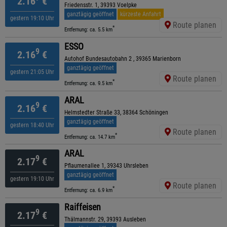
2.16
€
Friedensstr. 1, 39393 Voelpke
ganztägig geöffnet
kürzeste Anfahrt
gestern 19:10 Uhr
Route planen
*
Entfernung: ca. 5.5 km
ESSO
9
2.16
€
Autohof Bundesautobahn 2 , 39365 Marienborn
ganztägig geöffnet
gestern 21:05 Uhr
Route planen
*
Entfernung: ca. 9.5 km
ARAL
9
2.16
€
Helmstedter Straße 33, 38364 Schöningen
ganztägig geöffnet
gestern 18:40 Uhr
Route planen
*
Entfernung: ca. 14.7 km
ARAL
9
2.17
€
Pflaumenallee 1, 39343 Uhrsleben
ganztägig geöffnet
gestern 19:10 Uhr
Route planen
*
Entfernung: ca. 6.9 km
Raiffeisen
9
2.17
€
Thälmannstr. 29, 39393 Ausleben