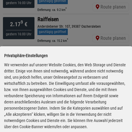
ganztägig geöffnet
gestern 16:00 Uhr
Route planen
*
Entfernung: ca. 9.2 km
Raiffeisen
9
2.17
€
Anderslebener Str. 107, 39387 Oschersleben
ganztägig geöffnet
gestern 16:00 Uhr
Route planen
*
Entfernung: ca. 15.2 km
ARAL
9
2.18
€
Privatsphäre-Einstellungen
Anderslebener Straße 42 a, 39387 Oschersleben
ganztägig geöffnet
Wir verwenden auf unserer Website Cookies, den Web Storage und Dienste
gestern 15:35 Uhr
Route planen
dritter. Einige von ihnen sind notwendig, während andere nicht notwendig
*
Entfernung: ca. 15 km
sind, uns jedoch helfen, unser Onlineangebot zu verbessern und
ARAL
wirtschaftlich zu betreiben. Die Einwilligung umfasst alle vorausgewählten,
9
2.20
€
Zuckerfabrik 1, 39343 Alleringersleben
bzw. von Ihnen ausgewählten Cookies und Dienste, und die mit Ihnen
ganztägig geöffnet
verbundene Speicherung von Informationen auf Ihrem Endgerät sowie
gestern 18:10 Uhr
Route planen
deren anschließendes Auslesen und die folgende Verarbeitung
*
Entfernung: ca. 6.6 km
personenbezogener Daten. Indem Sie die Kategorien auswählen und auf
ARAL
„Alle akzeptieren“ klicken, willigen Sie in die Verwendung der nicht
9
2.20
€
Poststraße 5, 38350 Helmstedt
notwendigen Cookies und Dienste ein. Sie können Ihre Auswahl jederzeit
ganztägig geöffnet
über den Cookie-Banner widerrufen oder anpassen.
gestern 17:10 Uhr
Route planen