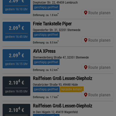
2.09
€
Diepholzer Str. 22, 49459 Lembruch
ganztägig geöffnet
gestern 16:10 Uhr
Route planen
*
Entfernung: ca. 1.8 km
Freie Tankstelle Piper
9
2.09
€
Oppendorfer Str. 31, 32351 Stemwede
ganztägig geöffnet
gestern 16:45 Uhr
Route planen
*
Entfernung: ca. 8.5 km
AVIA XPress
9
2.09
€
Stemwederberg Straße 47, 32351 Stemwede
ganztägig geöffnet
gestern 16:15 Uhr
Route planen
*
Entfernung: ca. 9.2 km
Raiffeisen Groß Lessen-Diepholz
4
2.10
€
Osnabrücker Straße 93, 49448 Hüde
ganztägig geöffnet
kürzeste Anfahrt
gestern 16:05 Uhr
Route planen
*
Entfernung: ca. 1.7 km
Raiffeisen Groß Lessen-Diepholz
4
2.10
€
In Den Hügeln 12, 49419 Wagenfeld