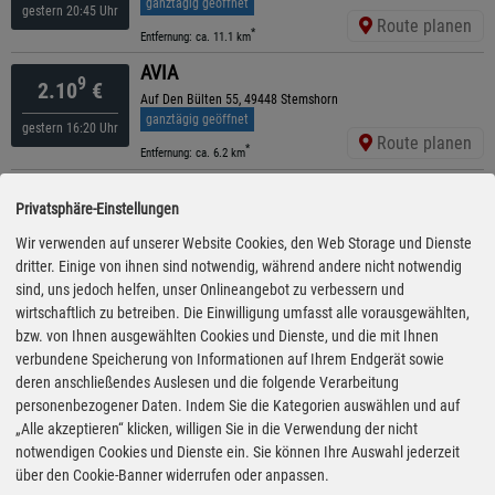
ganztägig geöffnet
gestern 20:45 Uhr
Route planen
*
Entfernung: ca. 11.1 km
AVIA
9
2.10
€
Auf Den Bülten 55, 49448 Stemshorn
ganztägig geöffnet
gestern 16:20 Uhr
Route planen
*
Entfernung: ca. 6.2 km
Shell
9
2.11
€
Privatsphäre-Einstellungen
Osnabruecker Strasse 79, 49889 Huede
geöffnet bis 20:00 Uhr
Wir verwenden auf unserer Website Cookies, den Web Storage und Dienste
gestern 15:35 Uhr
Route planen
dritter. Einige von ihnen sind notwendig, während andere nicht notwendig
*
Entfernung: ca. 2.6 km
sind, uns jedoch helfen, unser Onlineangebot zu verbessern und
Brzezina / Wiechers Diepholz
wirtschaftlich zu betreiben. Die Einwilligung umfasst alle vorausgewählten,
9
2.11
€
Dieselstrasse 20, 49356 Diepholz
bzw. von Ihnen ausgewählten Cookies und Dienste, und die mit Ihnen
ganztägig geöffnet
verbundene Speicherung von Informationen auf Ihrem Endgerät sowie
gestern 20:15 Uhr
Route planen
deren anschließendes Auslesen und die folgende Verarbeitung
*
Entfernung: ca. 9.9 km
personenbezogener Daten. Indem Sie die Kategorien auswählen und auf
Tankstelle Moormann
„Alle akzeptieren“ klicken, willigen Sie in die Verwendung der nicht
9
2.13
€
Haupstrasse 15, 49401 Damme
notwendigen Cookies und Dienste ein. Sie können Ihre Auswahl jederzeit
geöffnet bis 19:00 Uhr
über den Cookie-Banner widerrufen oder anpassen.
gestern 16:25 Uhr
Route planen