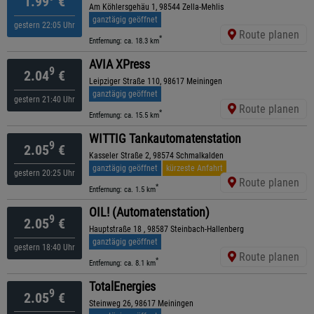
1.99
€
Am Köhlersgehäu 1, 98544 Zella-Mehlis
ganztägig geöffnet
gestern 22:05 Uhr
Route planen
*
Entfernung: ca. 18.3 km
AVIA XPress
9
2.04
€
Leipziger Straße 110, 98617 Meiningen
ganztägig geöffnet
gestern 21:40 Uhr
Route planen
*
Entfernung: ca. 15.5 km
WITTIG Tankautomatenstation
9
2.05
€
Kasseler Straße 2, 98574 Schmalkalden
ganztägig geöffnet
kürzeste Anfahrt
gestern 20:25 Uhr
Route planen
*
Entfernung: ca. 1.5 km
OIL! (Automatenstation)
9
2.05
€
Hauptstraße 18 , 98587 Steinbach-Hallenberg
ganztägig geöffnet
gestern 18:40 Uhr
Route planen
*
Entfernung: ca. 8.1 km
TotalEnergies
9
2.05
€
Steinweg 26, 98617 Meiningen