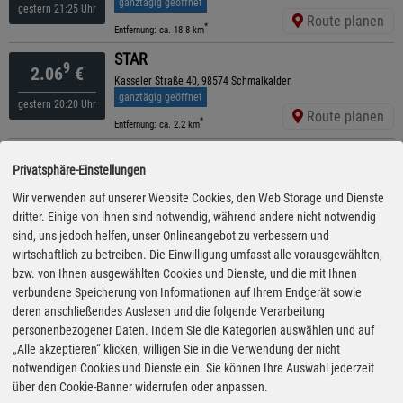
ganztägig geöffnet
gestern 21:25 Uhr
Route planen
*
Entfernung: ca. 18.8 km
STAR
9
2.06
€
Kasseler Straße 40, 98574 Schmalkalden
ganztägig geöffnet
gestern 20:20 Uhr
Route planen
*
Entfernung: ca. 2.2 km
tankpoint
9
2.08
€
Privatsphäre-Einstellungen
Hilderser Str. 1, 98590 Schwallungen
ganztägig geöffnet
Wir verwenden auf unserer Website Cookies, den Web Storage und Dienste
gestern 19:10 Uhr
Route planen
dritter. Einige von ihnen sind notwendig, während andere nicht notwendig
*
Entfernung: ca. 7.4 km
sind, uns jedoch helfen, unser Onlineangebot zu verbessern und
bft - Walther
wirtschaftlich zu betreiben. Die Einwilligung umfasst alle vorausgewählten,
9
2.09
€
Bad Liebensteiner Str. 185, 36456 Barchfeld
bzw. von Ihnen ausgewählten Cookies und Dienste, und die mit Ihnen
ganztägig geöffnet
verbundene Speicherung von Informationen auf Ihrem Endgerät sowie
gestern 15:15 Uhr
Route planen
deren anschließendes Auslesen und die folgende Verarbeitung
*
Entfernung: ca. 13.2 km
personenbezogener Daten. Indem Sie die Kategorien auswählen und auf
bft - Walther
„Alle akzeptieren“ klicken, willigen Sie in die Verwendung der nicht
9
2.14
€
Bahnhofstr. 12, 99897 Tambach-Dietharz
notwendigen Cookies und Dienste ein. Sie können Ihre Auswahl jederzeit
ganztägig geöffnet
über den Cookie-Banner widerrufen oder anpassen.
gestern 18:30 Uhr
Route planen