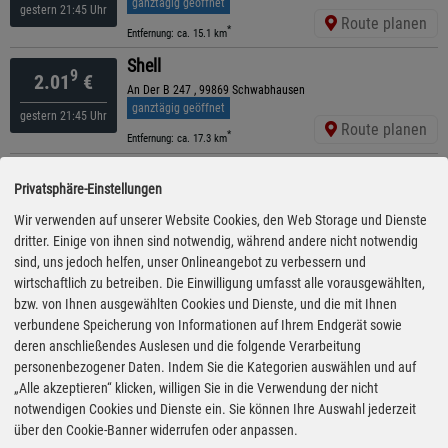
ganztägig geöffnet
gestern 21:45 Uhr
Route planen
*
Entfernung: ca. 15.1 km
Shell
9
2.01
€
An Der B 247 , 99869 Schwabhausen
ganztägig geöffnet
gestern 21:45 Uhr
Route planen
*
Entfernung: ca. 17.3 km
TS am Marktkauf
9
2.02
€
Privatsphäre-Einstellungen
Mühlhäuser Straße 110, 99817 Eisenach
ganztägig geöffnet
Wir verwenden auf unserer Website Cookies, den Web Storage und Dienste
vor 56 Minuten
Route planen
dritter. Einige von ihnen sind notwendig, während andere nicht notwendig
*
Entfernung: ca. 13.9 km
sind, uns jedoch helfen, unser Onlineangebot zu verbessern und
ARAL
wirtschaftlich zu betreiben. Die Einwilligung umfasst alle vorausgewählten,
9
2.06
€
Clemensstraße 19, 99817 Eisenach
bzw. von Ihnen ausgewählten Cookies und Dienste, und die mit Ihnen
ganztägig geöffnet
verbundene Speicherung von Informationen auf Ihrem Endgerät sowie
vor 1 Minuten
Route planen
deren anschließendes Auslesen und die folgende Verarbeitung
*
Entfernung: ca. 12.6 km
personenbezogener Daten. Indem Sie die Kategorien auswählen und auf
ARAL
„Alle akzeptieren“ klicken, willigen Sie in die Verwendung der nicht
9
2.08
€
An Der Karlskuppe 1, 99817 Eisenach
notwendigen Cookies und Dienste ein. Sie können Ihre Auswahl jederzeit
geöffnet bis 22:00 Uhr
über den Cookie-Banner widerrufen oder anpassen.
gestern 18:50 Uhr
Route planen