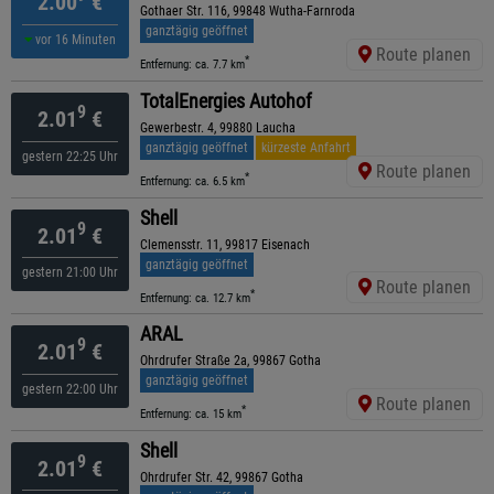
2.00
€
Gothaer Str. 116, 99848 Wutha-Farnroda
ganztägig geöffnet
vor 16 Minuten
Route planen
*
Entfernung: ca. 7.7 km
TotalEnergies Autohof
9
2.01
€
Gewerbestr. 4, 99880 Laucha
ganztägig geöffnet
kürzeste Anfahrt
gestern 22:25 Uhr
Route planen
*
Entfernung: ca. 6.5 km
Shell
9
2.01
€
Clemensstr. 11, 99817 Eisenach
ganztägig geöffnet
gestern 21:00 Uhr
Route planen
*
Entfernung: ca. 12.7 km
ARAL
9
2.01
€
Ohrdrufer Straße 2a, 99867 Gotha
ganztägig geöffnet
gestern 22:00 Uhr
Route planen
*
Entfernung: ca. 15 km
Shell
9
2.01
€
Ohrdrufer Str. 42, 99867 Gotha