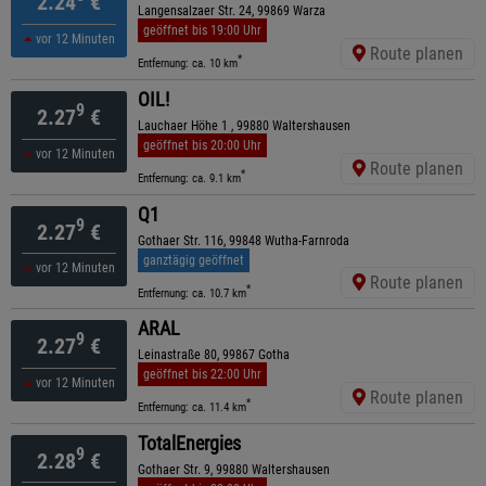
2.24
€
Langensalzaer Str. 24, 99869 Warza
geöffnet bis 19:00 Uhr
vor 12 Minuten
Route planen
*
Entfernung: ca. 10 km
OIL!
9
2.27
€
Lauchaer Höhe 1 , 99880 Waltershausen
geöffnet bis 20:00 Uhr
vor 12 Minuten
Route planen
*
Entfernung: ca. 9.1 km
Q1
9
2.27
€
Gothaer Str. 116, 99848 Wutha-Farnroda
ganztägig geöffnet
vor 12 Minuten
Route planen
*
Entfernung: ca. 10.7 km
ARAL
9
2.27
€
Leinastraße 80, 99867 Gotha
geöffnet bis 22:00 Uhr
vor 12 Minuten
Route planen
*
Entfernung: ca. 11.4 km
TotalEnergies
9
2.28
€
Gothaer Str. 9, 99880 Waltershausen