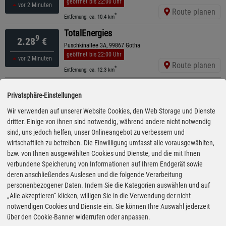
geöffnet bis 22:00 Uhr
vor 2 Minuten
Route planen
*
Entfernung: ca. 10.4 km
TotalEnergies
9
2.28
€
Puschkinallee 3A, 99867 Gotha
geöffnet bis 22:00 Uhr
vor 2 Minuten
Route planen
*
Entfernung: ca. 12.3 km
TotalEnergies Autohof
9
2.29
€
Privatsphäre-Einstellungen
Gewerbestr. 4, 99880 Laucha
ganztägig geöffnet
kürzeste Anfahrt
Wir verwenden auf unserer Website Cookies, den Web Storage und Dienste
vor 2 Minuten
Route planen
dritter. Einige von ihnen sind notwendig, während andere nicht notwendig
*
Entfernung: ca. 8 km
sind, uns jedoch helfen, unser Onlineangebot zu verbessern und
Shell
wirtschaftlich zu betreiben. Die Einwilligung umfasst alle vorausgewählten,
9
2.29
€
A4 Hoerselgau Nord , 99880 Hoersel
bzw. von Ihnen ausgewählten Cookies und Dienste, und die mit Ihnen
ganztägig geöffnet
verbundene Speicherung von Informationen auf Ihrem Endgerät sowie
vor 12 Minuten
Route planen
deren anschließendes Auslesen und die folgende Verarbeitung
*
Entfernung: ca. 9.8 km
personenbezogener Daten. Indem Sie die Kategorien auswählen und auf
AVIA
„Alle akzeptieren“ klicken, willigen Sie in die Verwendung der nicht
9
2.30
€
Eisenacher Landstraße 21, 99880 Waltershausen
notwendigen Cookies und Dienste ein. Sie können Ihre Auswahl jederzeit
geöffnet bis 22:00 Uhr
über den Cookie-Banner widerrufen oder anpassen.
vor 12 Minuten
Route planen