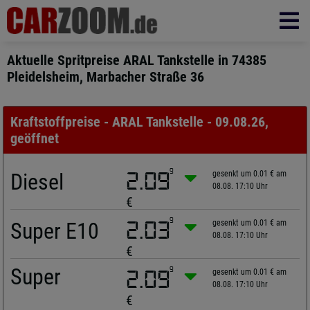
Aktuelle Spritpreise ARAL Tankstelle in 74385
Pleidelsheim, Marbacher Straße 36
Kraftstoffpreise - ARAL Tankstelle - 09.08.26,
geöffnet
9
Diesel
2.09
gesenkt um 0.01 € am
08.08. 17:10 Uhr
€
9
Super E10
2.03
gesenkt um 0.01 € am
08.08. 17:10 Uhr
€
Super
9
2.09
gesenkt um 0.01 € am
08.08. 17:10 Uhr
€