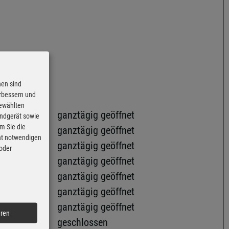
nen sind
erbessern und
gewählten
ganztägig geöffnet
Endgerät sowie
m Sie die
ganztägig geöffnet
cht notwendigen
ganztägig geöffnet
 oder
ganztägig geöffnet
ganztägig geöffnet
ganztägig geöffnet
ganztägig geöffnet
eren
geschlossen