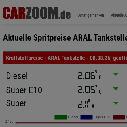
Günstiger tanken
Aktuelle 
Aktuelle Spritpreise ARAL Tankstell
Kraftstoffpreise - ARAL Tankstelle - 08.08.26, geöff
9
Diesel
2.06
€
9
Super E10
2.05
€
Super
9
2.11
€