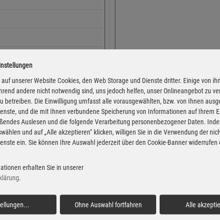
instellungen
Adresse
Dieselstraße 16
auf unserer Website Cookies, den Web Storage und Dienste dritter. Einige von ih
rend andere nicht notwendig sind, uns jedoch helfen, unser Onlineangebot zu v
84069 Schierling
 zu betreiben. Die Einwilligung umfasst alle vorausgewählten, bzw. von Ihnen aus
Montag
enste, und die mit Ihnen verbundene Speicherung von Informationen auf Ihrem 
eßendes Auslesen und die folgende Verarbeitung personenbezogener Daten. Inde
Dienstag
wählen und auf „Alle akzeptieren“ klicken, willigen Sie in die Verwendung der ni
Mittwoch
enste ein. Sie können Ihre Auswahl jederzeit über den Cookie-Banner widerrufen
Donnerstag
 von der Markttransparenzstelle
Freitag
ationen erhalten Sie in unserer
Verbraucher-Informationsdienst,
klärung
.
 Informationen übernehmen. Alle
Samstag
igentum der jeweiligen
Sonntag
tellungen
...
Ohne Auswahl fortfahren
Alle akzepti
Feiertag