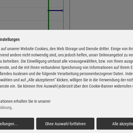
instellungen
Adresse
Nordstr. 2
auf unserer Website Cookies, den Web Storage und Dienste dritter. Einige von ih
rend andere nicht notwendig sind, uns jedoch helfen, unser Onlineangebot zu v
98597 Breitungen
 zu betreiben. Die Einwilligung umfasst alle vorausgewählten, bzw. von Ihnen aus
Montag
enste, und die mit Ihnen verbundene Speicherung von Informationen auf Ihrem 
eßendes Auslesen und die folgende Verarbeitung personenbezogener Daten. Inde
Dienstag
wählen und auf „Alle akzeptieren“ klicken, willigen Sie in die Verwendung der ni
Mittwoch
enste ein. Sie können Ihre Auswahl jederzeit über den Cookie-Banner widerrufen
Donnerstag
 von der Markttransparenzstelle
Freitag
ationen erhalten Sie in unserer
Verbraucher-Informationsdienst,
klärung
.
 Informationen übernehmen. Alle
Samstag
igentum der jeweiligen
Sonntag
tellungen
...
Ohne Auswahl fortfahren
Alle akzepti
Feiertag