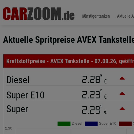
Günstiger tanken
Aktuelle 
Aktuelle Spritpreise AVEX Tankstelle
Kraftstoffpreise - AVEX Tankstelle - 07.08.26, geöff
9
Diesel
2.28
€
9
Super E10
2.23
€
Super
9
2.29
€