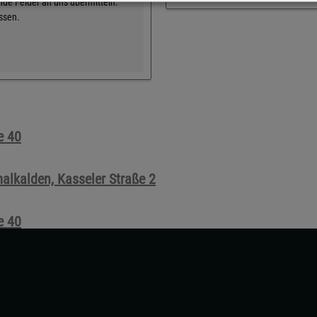
de Felder an uns übermitteln.
üssen.
e 40
alkalden, Kasseler Straße 2
e 40