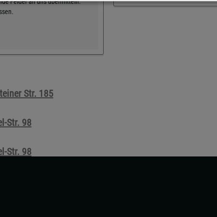
de Felder an uns übermitteln.
üssen.
einer Str. 185
-Str. 98
-Str. 98