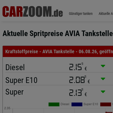
Günstiger tanken
Aktuelle 
Aktuelle Spritpreise AVIA Tankstell
Kraftstoffpreise - AVIA Tankstelle - 06.08.26, geöffn
9
Diesel
2.15
€
9
Super E10
2.08
€
Super
9
2.13
€