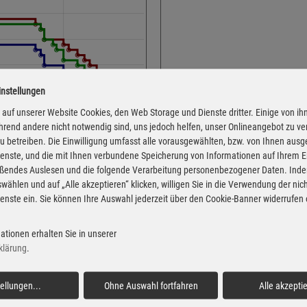
instellungen
Adresse
J.-C.-Von-Weiß-Straße 1
auf unserer Website Cookies, den Web Storage und Dienste dritter. Einige von ih
rend andere nicht notwendig sind, uns jedoch helfen, unser Onlineangebot zu v
36448 Bad Liebenstein -
 zu betreiben. Die Einwilligung umfasst alle vorausgewählten, bzw. von Ihnen aus
Montag
enste, und die mit Ihnen verbundene Speicherung von Informationen auf Ihrem 
eßendes Auslesen und die folgende Verarbeitung personenbezogener Daten. Inde
Dienstag
wählen und auf „Alle akzeptieren“ klicken, willigen Sie in die Verwendung der ni
Mittwoch
enste ein. Sie können Ihre Auswahl jederzeit über den Cookie-Banner widerrufen
Donnerstag
 von der Markttransparenzstelle
Freitag
ationen erhalten Sie in unserer
Verbraucher-Informationsdienst,
klärung
.
 Informationen übernehmen. Alle
Samstag
igentum der jeweiligen
Sonntag
tellungen
...
Ohne Auswahl fortfahren
Alle akzepti
Feiertag