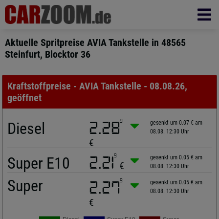
Aktuelle Spritpreise AVIA Tankstelle in 48565
Steinfurt, Blocktor 36
Kraftstoffpreise - AVIA Tankstelle - 08.08.26,
geöffnet
9
Diesel
2.28
gesenkt um 0.07 € am
08.08. 12:30 Uhr
€
9
Super E10
2.21
gesenkt um 0.05 € am
€
08.08. 12:30 Uhr
Super
9
2.27
gesenkt um 0.05 € am
08.08. 12:30 Uhr
€