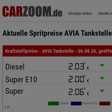
Günstiger tanken
Aktuelle 
Aktuelle Spritpreise AVIA Tankstell
Kraftstoffpreise - AVIA Tankstelle - 06.08.26, geöffn
9
Diesel
2.03
€
9
Super E10
2.00
€
Super
9
2.06
€