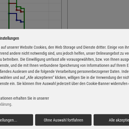
instellungen
Adresse
Regensburger Str. 64
auf unserer Website Cookies, den Web Storage und Dienste dritter. Einige von ih
rend andere nicht notwendig sind, uns jedoch helfen, unser Onlineangebot zu v
84048 Mainburg
 zu betreiben. Die Einwilligung umfasst alle vorausgewählten, bzw. von Ihnen aus
Montag
enste, und die mit Ihnen verbundene Speicherung von Informationen auf Ihrem 
eßendes Auslesen und die folgende Verarbeitung personenbezogener Daten. Inde
Dienstag
wählen und auf „Alle akzeptieren“ klicken, willigen Sie in die Verwendung der ni
Mittwoch
enste ein. Sie können Ihre Auswahl jederzeit über den Cookie-Banner widerrufen
Donnerstag
 von der Markttransparenzstelle
Freitag
ationen erhalten Sie in unserer
Verbraucher-Informationsdienst,
klärung
.
 Informationen übernehmen. Alle
Samstag
igentum der jeweiligen
Sonntag
tellungen
...
Ohne Auswahl fortfahren
Alle akzepti
Feiertag