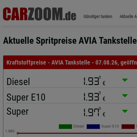
Günstiger tanken
Aktuelle 
Aktuelle Spritpreise AVIA Tankstell
Kraftstoffpreise - AVIA Tankstelle - 07.08.26, geöffn
9
Diesel
1.93
€
9
Super E10
1.93
€
Super
9
1.97
€