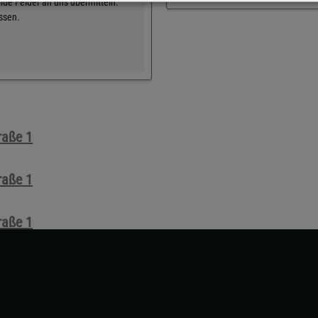
de Felder an uns übermitteln.
üssen.
raße 1
raße 1
raße 1