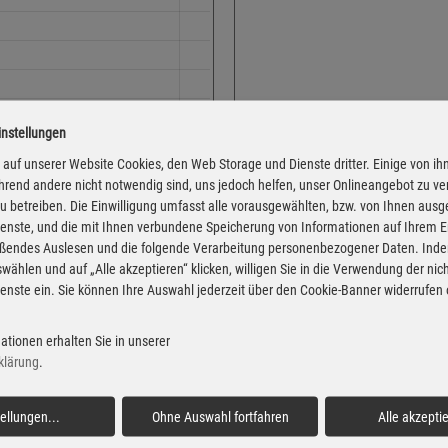
instellungen
Adresse
Hauptstraße 37
auf unserer Website Cookies, den Web Storage und Dienste dritter. Einige von ih
rend andere nicht notwendig sind, uns jedoch helfen, unser Onlineangebot zu v
93342 Saal/donau
 zu betreiben. Die Einwilligung umfasst alle vorausgewählten, bzw. von Ihnen aus
Montag
enste, und die mit Ihnen verbundene Speicherung von Informationen auf Ihrem 
eßendes Auslesen und die folgende Verarbeitung personenbezogener Daten. Inde
Dienstag
wählen und auf „Alle akzeptieren“ klicken, willigen Sie in die Verwendung der ni
Mittwoch
enste ein. Sie können Ihre Auswahl jederzeit über den Cookie-Banner widerrufen
Donnerstag
 von der Markttransparenzstelle
Freitag
ationen erhalten Sie in unserer
Verbraucher-Informationsdienst,
klärung
.
 Informationen übernehmen. Alle
Samstag
igentum der jeweiligen
Sonntag
tellungen
...
Ohne Auswahl fortfahren
Alle akzepti
Feiertag