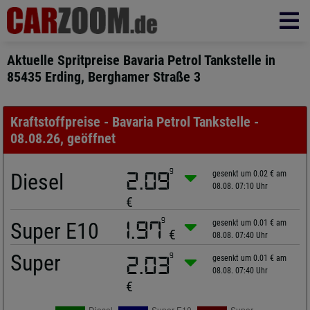
Aktuelle Spritpreise Bavaria Petrol Tankstelle in
85435 Erding, Berghamer Straße 3
Kraftstoffpreise - Bavaria Petrol Tankstelle -
08.08.26, geöffnet
9
Diesel
2.09
gesenkt um 0.02 € am
08.08. 07:10 Uhr
€
9
Super E10
1.97
gesenkt um 0.01 € am
€
08.08. 07:40 Uhr
Super
9
2.03
gesenkt um 0.01 € am
08.08. 07:40 Uhr
€