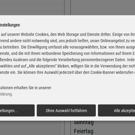
instellungen
auf unserer Website Cookies, den Web Storage und Dienste dritter. Einige von ih
Adresse
rend andere nicht notwendig sind, uns jedoch helfen, unser Onlineangebot zu v
 zu betreiben. Die Einwilligung umfasst alle vorausgewählten, bzw. von Ihnen aus
Konrad-Adenauer-Straße 
enste, und die mit Ihnen verbundene Speicherung von Informationen auf Ihrem 
35745 Herborn
eßendes Auslesen und die folgende Verarbeitung personenbezogener Daten. Inde
wählen und auf „Alle akzeptieren“ klicken, willigen Sie in die Verwendung der ni
Montag
 von der Markttransparenzstelle
enste ein. Sie können Ihre Auswahl jederzeit über den Cookie-Banner widerrufen
Verbraucher-Informationsdienst,
Dienstag
 Informationen übernehmen. Alle
Mittwoch
igentum der jeweiligen
ationen erhalten Sie in unserer
Donnerstag
klärung
.
Freitag
de Felder an uns übermitteln.
tellungen
...
Ohne Auswahl fortfahren
Alle akzepti
üssen.
Samstag
Sonntag
Feiertag