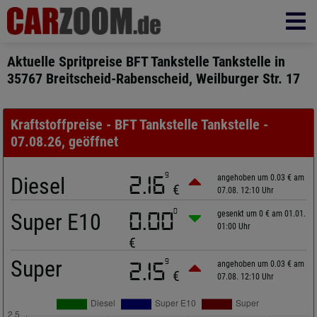
Aktuelle Spritpreise BFT Tankstelle Tankstelle in
35767 Breitscheid-Rabenscheid, Weilburger Str. 17
Kraftstoffpreise - BFT Tankstelle Tankstelle -
07.08.26, geöffnet
9
Diesel
2.16
angehoben um 0.03 € am
€
07.08. 12:10 Uhr
0
Super E10
0.00
gesenkt um 0 € am 01.01.
01:00 Uhr
€
Super
9
2.15
angehoben um 0.03 € am
€
07.08. 12:10 Uhr