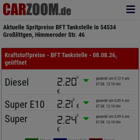
Aktuelle Spritpreise BFT Tankstelle in 54534
Großlittgen, Himmeroder Str. 46
Kraftstoffpreise - BFT Tankstelle - 08.08.26,
geöffnet
9
Diesel
2.20
gesenkt um 0.12 € am
07.08. 12:10 Uhr
€
9
Super E10
2.21
gesenkt um 0.09 € am
€
07.08. 12:10 Uhr
Super
9
2.24
gesenkt um 0.09 € am
07.08. 12:10 Uhr
€