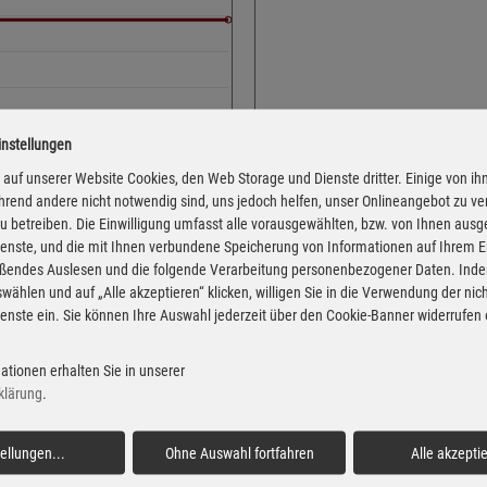
instellungen
Adresse
Bremer Str. 53
auf unserer Website Cookies, den Web Storage und Dienste dritter. Einige von ih
rend andere nicht notwendig sind, uns jedoch helfen, unser Onlineangebot zu v
27239 Twistringen
 zu betreiben. Die Einwilligung umfasst alle vorausgewählten, bzw. von Ihnen aus
Montag
enste, und die mit Ihnen verbundene Speicherung von Informationen auf Ihrem 
eßendes Auslesen und die folgende Verarbeitung personenbezogener Daten. Inde
Dienstag
wählen und auf „Alle akzeptieren“ klicken, willigen Sie in die Verwendung der ni
Mittwoch
enste ein. Sie können Ihre Auswahl jederzeit über den Cookie-Banner widerrufen
Donnerstag
 von der Markttransparenzstelle
Freitag
ationen erhalten Sie in unserer
Verbraucher-Informationsdienst,
klärung
.
 Informationen übernehmen. Alle
Samstag
igentum der jeweiligen
Sonntag
tellungen
...
Ohne Auswahl fortfahren
Alle akzepti
Feiertag