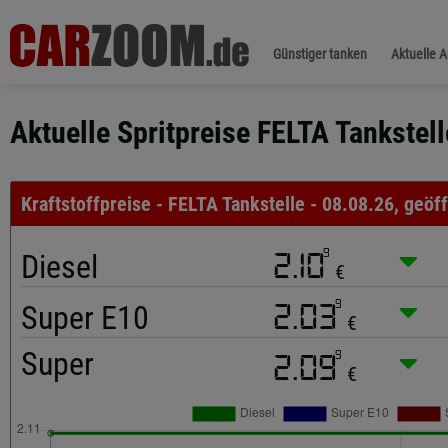
Günstiger tanken
Aktuelle 
Aktuelle Spritpreise FELTA Tankstell
Kraftstoffpreise - FELTA Tankstelle - 08.08.26, geöf
9
Diesel
2.10
€
9
Super E10
2.03
€
Super
9
2.09
€