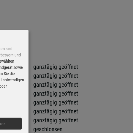
nen sind
erbessern und
gewählten
ganztägig geöffnet
Endgerät sowie
m Sie die
ganztägig geöffnet
cht notwendigen
ganztägig geöffnet
 oder
ganztägig geöffnet
ganztägig geöffnet
ganztägig geöffnet
ganztägig geöffnet
eren
geschlossen