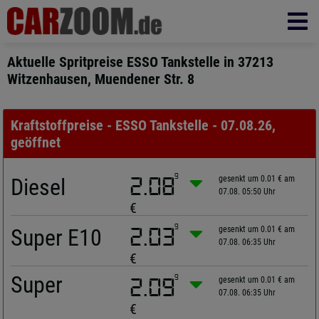
Aktuelle Spritpreise ESSO Tankstelle in 37213
Witzenhausen, Muendener Str. 8
Kraftstoffpreise - ESSO Tankstelle - 07.08.26,
geöffnet
9
Diesel
2.08
gesenkt um 0.01 € am
07.08. 05:50 Uhr
€
9
Super E10
2.03
gesenkt um 0.01 € am
07.08. 06:35 Uhr
€
Super
9
2.09
gesenkt um 0.01 € am
07.08. 06:35 Uhr
€