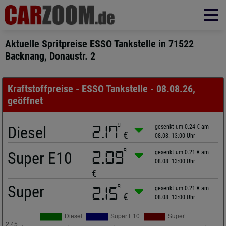
Aktuelle Spritpreise ESSO Tankstelle in 71522
Backnang, Donaustr. 2
Kraftstoffpreise - ESSO Tankstelle - 08.08.26,
geöffnet
9
Diesel
2.17
gesenkt um 0.24 € am
€
08.08. 13:00 Uhr
9
Super E10
2.09
gesenkt um 0.21 € am
08.08. 13:00 Uhr
€
Super
9
2.15
gesenkt um 0.21 € am
€
08.08. 13:00 Uhr