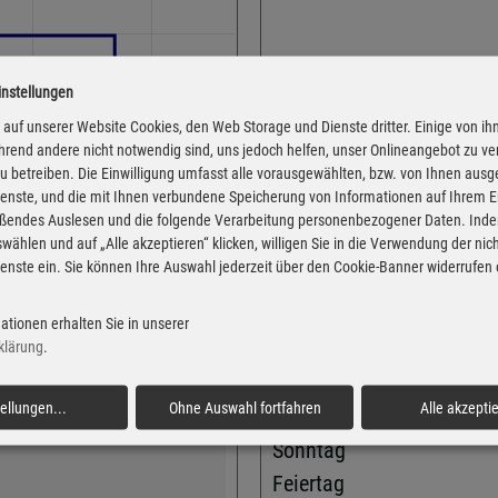
instellungen
auf unserer Website Cookies, den Web Storage und Dienste dritter. Einige von ih
Adresse
rend andere nicht notwendig sind, uns jedoch helfen, unser Onlineangebot zu v
 zu betreiben. Die Einwilligung umfasst alle vorausgewählten, bzw. von Ihnen aus
Sarresdorfer Straße 91
enste, und die mit Ihnen verbundene Speicherung von Informationen auf Ihrem 
54568 Gerolstein
eßendes Auslesen und die folgende Verarbeitung personenbezogener Daten. Inde
wählen und auf „Alle akzeptieren“ klicken, willigen Sie in die Verwendung der ni
Montag
 von der Markttransparenzstelle
enste ein. Sie können Ihre Auswahl jederzeit über den Cookie-Banner widerrufen
Verbraucher-Informationsdienst,
Dienstag
 Informationen übernehmen. Alle
Mittwoch
igentum der jeweiligen
ationen erhalten Sie in unserer
Donnerstag
klärung
.
Freitag
de Felder an uns übermitteln.
tellungen
...
Ohne Auswahl fortfahren
Alle akzepti
üssen.
Samstag
Sonntag
Feiertag