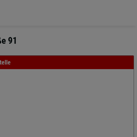
ße 91
telle