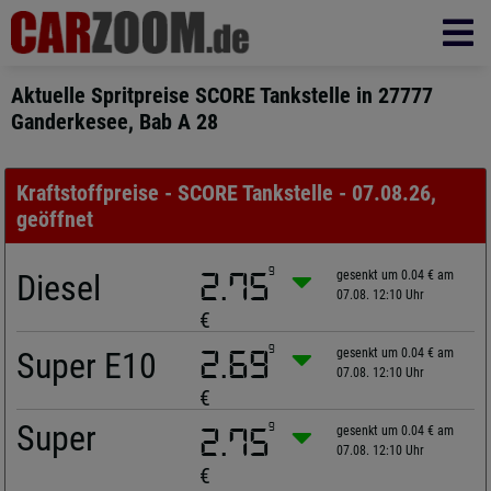
Aktuelle Spritpreise SCORE Tankstelle in 27777
Ganderkesee, Bab A 28
Kraftstoffpreise - SCORE Tankstelle - 07.08.26,
geöffnet
9
Diesel
2.75
gesenkt um 0.04 € am
07.08. 12:10 Uhr
€
9
Super E10
2.69
gesenkt um 0.04 € am
07.08. 12:10 Uhr
€
Super
9
2.75
gesenkt um 0.04 € am
07.08. 12:10 Uhr
€