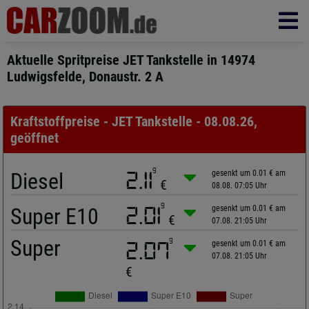
Aktuelle Spritpreise JET Tankstelle in 14974
Ludwigsfelde, Donaustr. 2 A
Kraftstoffpreise - JET Tankstelle - 08.08.26,
geöffnet
9
Diesel
2.11
gesenkt um 0.01 € am
€
08.08. 07:05 Uhr
9
Super E10
2.01
gesenkt um 0.01 € am
€
07.08. 21:05 Uhr
Super
9
2.07
gesenkt um 0.01 € am
07.08. 21:05 Uhr
€