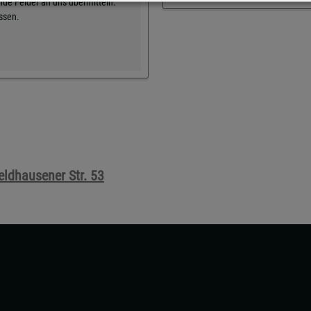
de Felder an uns übermitteln.
üssen.
ldhausener Str. 53