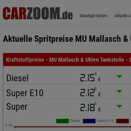
Günstiger tanken
Aktuelle 
Aktuelle Spritpreise MU Mallasch & 
Kraftstoffpreise - MU Mallasch & Uhlen Tankstelle - 
9
Diesel
2.15
€
9
Super E10
2.12
€
Super
9
2.18
€