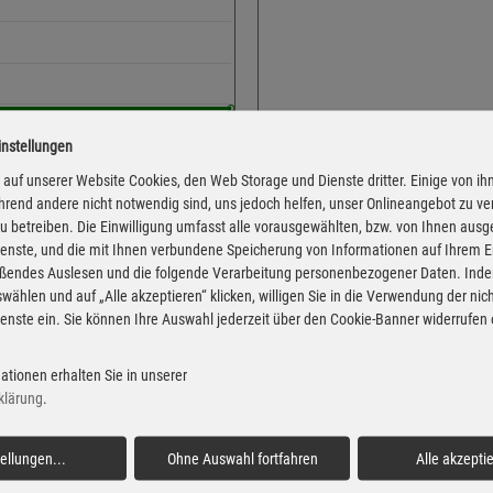
instellungen
Adresse
Veldhausener Str. 53
auf unserer Website Cookies, den Web Storage und Dienste dritter. Einige von ih
rend andere nicht notwendig sind, uns jedoch helfen, unser Onlineangebot zu v
49828 Neuenhaus
 zu betreiben. Die Einwilligung umfasst alle vorausgewählten, bzw. von Ihnen aus
Montag
enste, und die mit Ihnen verbundene Speicherung von Informationen auf Ihrem 
eßendes Auslesen und die folgende Verarbeitung personenbezogener Daten. Inde
Dienstag
wählen und auf „Alle akzeptieren“ klicken, willigen Sie in die Verwendung der ni
Mittwoch
enste ein. Sie können Ihre Auswahl jederzeit über den Cookie-Banner widerrufen
Donnerstag
 von der Markttransparenzstelle
Freitag
ationen erhalten Sie in unserer
Verbraucher-Informationsdienst,
klärung
.
 Informationen übernehmen. Alle
Samstag
igentum der jeweiligen
Sonntag
tellungen
...
Ohne Auswahl fortfahren
Alle akzepti
Feiertag