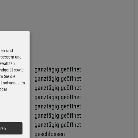
nen sind
erbessern und
gewählten
ganztägig geöffnet
Endgerät sowie
m Sie die
ganztägig geöffnet
cht notwendigen
ganztägig geöffnet
 oder
ganztägig geöffnet
ganztägig geöffnet
ganztägig geöffnet
ganztägig geöffnet
eren
geschlossen