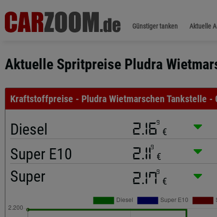
Günstiger tanken
Aktuelle 
Aktuelle Spritpreise Pludra Wietmar
Kraftstoffpreise - Pludra Wietmarschen Tankstelle -
9
Diesel
2.16
€
9
Super E10
2.11
€
Super
9
2.17
€