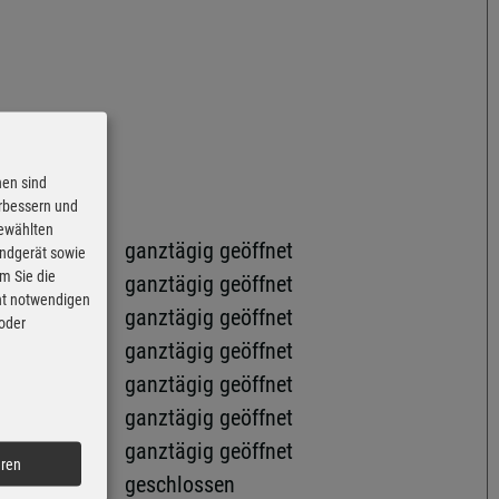
nen sind
erbessern und
gewählten
ganztägig geöffnet
Endgerät sowie
m Sie die
ganztägig geöffnet
cht notwendigen
ganztägig geöffnet
 oder
ganztägig geöffnet
ganztägig geöffnet
ganztägig geöffnet
ganztägig geöffnet
eren
geschlossen