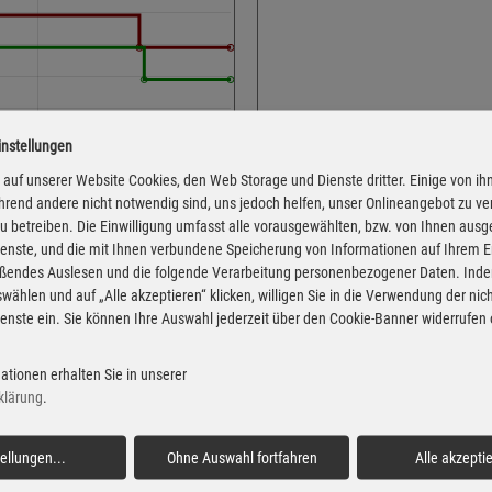
instellungen
Adresse
Lingener Str. 44
auf unserer Website Cookies, den Web Storage und Dienste dritter. Einige von ih
rend andere nicht notwendig sind, uns jedoch helfen, unser Onlineangebot zu v
49835 Wietmarschen
 zu betreiben. Die Einwilligung umfasst alle vorausgewählten, bzw. von Ihnen aus
Montag
enste, und die mit Ihnen verbundene Speicherung von Informationen auf Ihrem 
eßendes Auslesen und die folgende Verarbeitung personenbezogener Daten. Inde
Dienstag
wählen und auf „Alle akzeptieren“ klicken, willigen Sie in die Verwendung der ni
Mittwoch
enste ein. Sie können Ihre Auswahl jederzeit über den Cookie-Banner widerrufen
Donnerstag
 von der Markttransparenzstelle
Freitag
ationen erhalten Sie in unserer
Verbraucher-Informationsdienst,
klärung
.
 Informationen übernehmen. Alle
Samstag
igentum der jeweiligen
Sonntag
tellungen
...
Ohne Auswahl fortfahren
Alle akzepti
Feiertag