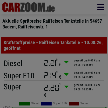
Aktuelle Spritpreise Raiffeisen Tankstelle in 54657
Badem, Raiffeisenstr. 1
Kraftstoffpreise - Raiffeisen Tankstelle - 10.08.26,
geöffnet
9
Diesel
2.21
gesenkt um 0.01 € am
€
09.08. 16:35 Uhr
9
Super E10
2.14
gesenkt um 0.03 € am
€
09.08. 14:35 Uhr
Super
9
2.20
gesenkt um 0.03 € am
09.08. 14:35 Uhr
€