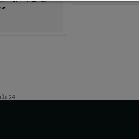
de Felder an uns übermitteln.
üssen.
aße 24