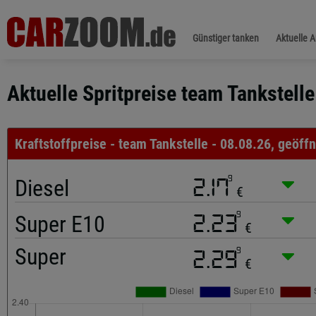
Günstiger tanken
Aktuelle 
Aktuelle Spritpreise team Tankstelle
Kraftstoffpreise - team Tankstelle - 08.08.26, geöffn
9
Diesel
2.17
€
9
Super E10
2.23
€
Super
9
2.29
€