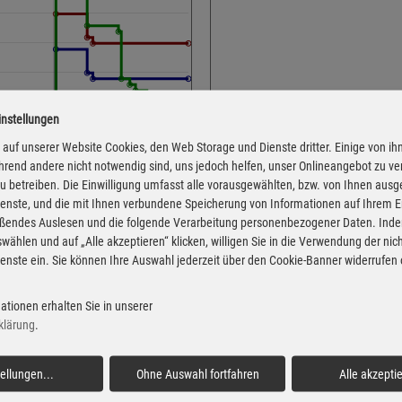
instellungen
Adresse
Treenestr. 76
auf unserer Website Cookies, den Web Storage und Dienste dritter. Einige von ih
rend andere nicht notwendig sind, uns jedoch helfen, unser Onlineangebot zu v
24896 Treia
 zu betreiben. Die Einwilligung umfasst alle vorausgewählten, bzw. von Ihnen aus
Montag
enste, und die mit Ihnen verbundene Speicherung von Informationen auf Ihrem 
eßendes Auslesen und die folgende Verarbeitung personenbezogener Daten. Inde
Dienstag
wählen und auf „Alle akzeptieren“ klicken, willigen Sie in die Verwendung der ni
Mittwoch
enste ein. Sie können Ihre Auswahl jederzeit über den Cookie-Banner widerrufen
Donnerstag
 von der Markttransparenzstelle
Freitag
ationen erhalten Sie in unserer
Verbraucher-Informationsdienst,
klärung
.
 Informationen übernehmen. Alle
Samstag
igentum der jeweiligen
Sonntag
tellungen
...
Ohne Auswahl fortfahren
Alle akzepti
Feiertag