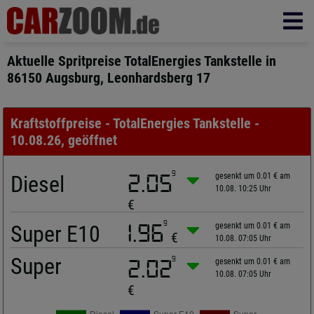
Aktuelle Spritpreise TotalEnergies Tankstelle in
86150 Augsburg, Leonhardsberg 17
Kraftstoffpreise - TotalEnergies Tankstelle -
10.08.26, geöffnet
9
Diesel
2.05
gesenkt um 0.01 € am
10.08. 10:25 Uhr
€
9
Super E10
1.96
gesenkt um 0.01 € am
€
10.08. 07:05 Uhr
Super
9
2.02
gesenkt um 0.01 € am
10.08. 07:05 Uhr
€