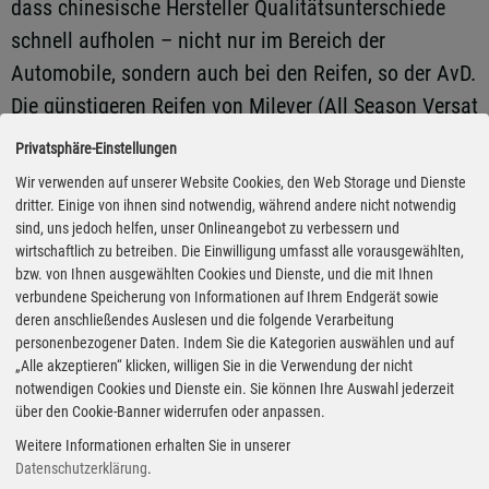
dass chinesische Hersteller Qualitätsunterschiede
schnell aufholen – nicht nur im Bereich der
Automobile, sondern auch bei den Reifen, so der AvD.
Die günstigeren Reifen von Milever (All Season Versat
MC545) und Tomket (Allyear 3) haben hingegen beim
Privatsphäre-Einstellungen
Handling und vor allem beim Bremsverhalten auf
Wir verwenden auf unserer Website Cookies, den Web Storage und Dienste
nasser Fahrbahn oft nicht gut abgeschnitten und
dritter. Einige von ihnen sind notwendig, während andere nicht notwendig
sind, uns jedoch helfen, unser Onlineangebot zu verbessern und
sind daher nicht zu empfehlen.
wirtschaftlich zu betreiben. Die Einwilligung umfasst alle vorausgewählten,
bzw. von Ihnen ausgewählten Cookies und Dienste, und die mit Ihnen
verbundene Speicherung von Informationen auf Ihrem Endgerät sowie
In der Dimension 205/55 R16 wurden zehn Produkte
deren anschließendes Auslesen und die folgende Verarbeitung
getestet. Am besten schnitt der Continental All
personenbezogener Daten. Indem Sie die Kategorien auswählen und auf
Season Contact 2 ab, der sowohl auf trockenem als
„Alle akzeptieren“ klicken, willigen Sie in die Verwendung der nicht
notwendigen Cookies und Dienste ein. Sie können Ihre Auswahl jederzeit
auch nassem Untergrund mit 4,5 Sternen aller
über den Cookie-Banner widerrufen oder anpassen.
Prüfkanidaten den Höchstwert einfährt. Auf dem
Weitere Informationen erhalten Sie in unserer
geteilten zweiten Platz landen Bridgestone Turanza
Datenschutzerklärung
.