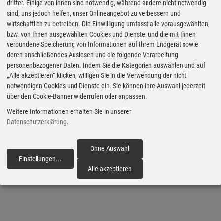
dritter. Einige von ihnen sind notwendig, während andere nicht notwendig
Familienauto gekürt worden.
sind, uns jedoch helfen, unser Onlineangebot zu verbessern und
MG ist die am schnellsten wachsende Automarke
wirtschaftlich zu betreiben. Die Einwilligung umfasst alle vorausgewählten,
bzw. von Ihnen ausgewählten Cookies und Dienste, und die mit Ihnen
auf der britischen Insel.
verbundene Speicherung von Informationen auf Ihrem Endgerät sowie
deren anschließendes Auslesen und die folgende Verarbeitung
Den zweiten Platz bei der Wahl zum Auto des Jahres
personenbezogener Daten. Indem Sie die Kategorien auswählen und auf
in England belegte der Dacia Jogger. Der Toyota GR
„Alle akzeptieren“ klicken, willigen Sie in die Verwendung der nicht
notwendigen Cookies und Dienste ein. Sie können Ihre Auswahl jederzeit
86 landete auf Platz drei. (aum)
über den Cookie-Banner widerrufen oder anpassen.
Weitere Informationen erhalten Sie in unserer
Datenschutzerklärung
.
Veröffentlicht am 10.03.2023
Ohne Auswahl
Marken & Modelle
MG
MG 4
Auto des Jahres
Einstellungen
...
fortfahren
UKCOTY
Großbritannien
Alle akzeptieren