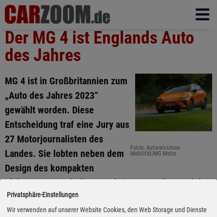
Der MG 4 ist Englands Auto
des Jahres
MG 4 ist in Großbritannien zum
„Auto des Jahres 2023“
gewählt worden. Diese
Entscheidung traf eine Jury aus
27 Motorjournalisten des
Fotos: Autoren-Union
Landes. Sie lobten neben dem
Mobilität/MG Motor
Design des kompakten
Elektroautos auch die Verarbeitungsqualität und das
Privatsphäre-Einstellungen
Preis-Leistungsverhälnis. Das Fahrzeug war in der
Vorrunde des UKCOTY bereits zum besten
Wir verwenden auf unserer Website Cookies, den Web Storage und Dienste