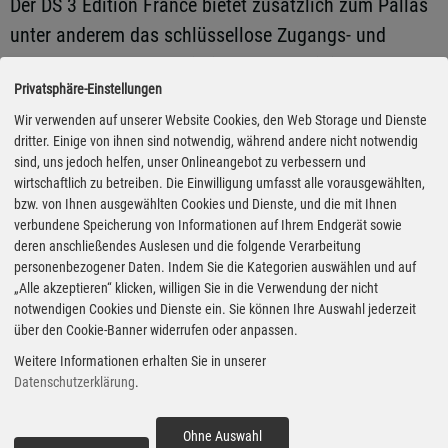
Der DS 3 Édition France bietet zusätzlich zum Pallas
unter anderem das schlüssellose Zugangs- und
Motorstartsystem Proximity Keyless, Digitalkameras
Privatsphäre-Einstellungen
vorne und hinten, den Totwinkel-Assistenten sowie
Wir verwenden auf unserer Website Cookies, den Web Storage und Dienste
Parksensoren vorne und hinten ergänzt.
dritter. Einige von ihnen sind notwendig, während andere nicht notwendig
Verkleidungen im Innenraum sind in schwarzem
sind, uns jedoch helfen, unser Onlineangebot zu verbessern und
Alcantara ausgeführt, kontrastiert durch einen hellen
wirtschaftlich zu betreiben. Die Einwilligung umfasst alle vorausgewählten,
bzw. von Ihnen ausgewählten Cookies und Dienste, und die mit Ihnen
Dachhimmel. Die Vordersitze sind beheizbar. Als
verbundene Speicherung von Informationen auf Ihrem Endgerät sowie
Antriebe stehen der Hybrid 136 und der
deren anschließendes Auslesen und die folgende Verarbeitung
personenbezogener Daten. Indem Sie die Kategorien auswählen und auf
vollelektrische E-Tense zur Wahl. Los geht es bei
„Alle akzeptieren“ klicken, willigen Sie in die Verwendung der nicht
33.190 Euro.
notwendigen Cookies und Dienste ein. Sie können Ihre Auswahl jederzeit
über den Cookie-Banner widerrufen oder anpassen.
Der DS 4 Édition France wird zu Preisen ab 38.940
Weitere Informationen erhalten Sie in unserer
Datenschutzerklärung
.
Euro angeboten. Er zeichnet sich unter anderem
durch 19-Zoll-Leichtmetallfelgen und elektrisch
Ohne Auswahl