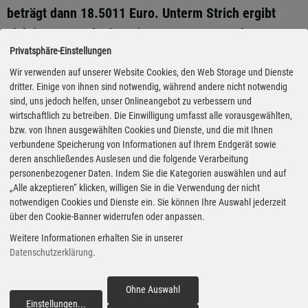
beträgt dann 18.5011 Euro. Unterm Strich ergibt
sich immer noch eine Einsparung von rund 1450
Privatsphäre-Einstellungen
Euro. Das Angebot gilt bis Ende Juni dieses Jahres.
Wir verwenden auf unserer Website Cookies, den Web Storage und Dienste
Der GWM Haval H6 holt aus einem 1,5-Liter-Benziner
dritter. Einige von ihnen sind notwendig, während andere nicht notwendig
sind, uns jedoch helfen, unser Onlineangebot zu verbessern und
mit 150 PS (110 kW) und einem 120 kW (177 PS)
wirtschaftlich zu betreiben. Die Einwilligung umfasst alle vorausgewählten,
starkem Elektromotor eine Systemleistung von 243
bzw. von Ihnen ausgewählten Cookies und Dienste, und die mit Ihnen
PS (179 kW). Der Normverbrauch des
verbundene Speicherung von Informationen auf Ihrem Endgerät sowie
deren anschließendes Auslesen und die folgende Verarbeitung
Mittelklassemodells liegt bei 5,9 Litern je 100
personenbezogener Daten. Indem Sie die Kategorien auswählen und auf
Kilometer. Der Haval 6 verfügt über Sitze aus
„Alle akzeptieren“ klicken, willigen Sie in die Verwendung der nicht
notwendigen Cookies und Dienste ein. Sie können Ihre Auswahl jederzeit
Ledernachbildung, ein 10,25 Zoll großes
über den Cookie-Banner widerrufen oder anpassen.
Fahrerinformationsdisplay und einen 14,6-Zoll-
Weitere Informationen erhalten Sie in unserer
Touchscreen für das Infotainment. Das
Datenschutzerklärung
.
Kofferraumvolumen beträgt 560 bis 1440 Liter. GWM
gibt fünf Jahre Garantie auf das Fahrzeug. (aum)
Ohne Auswahl
Einstellungen
...