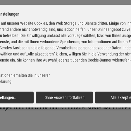
instellungen
Sound der 320-Watt-Hifi-Anlage im Ceed mit ihren acht H
auf unserer Website Cookies, den Web Storage und Dienste dritter. Einige von ih
rnbach sperrt die Ohren auf und blickt hinter die Kulis
rend andere nicht notwendig sind, uns jedoch helfen, unser Onlineangebot zu v
 zu betreiben. Die Einwilligung umfasst alle vorausgewählten, bzw. von Ihnen aus
lt Walther Wuttke im Fahrbericht den Toyota RAV4 Hybrid
enste, und die mit Ihnen verbundene Speicherung von Informationen auf Ihrem 
reichte, ein Praxisverbrauch von rund sechs Litern Ben
eßendes Auslesen und die folgende Verarbeitung personenbezogener Daten. Inde
wählen und auf „Alle akzeptieren“ klicken, willigen Sie in die Verwendung der ni
enste ein. Sie können Ihre Auswahl jederzeit über den Cookie-Banner widerrufen
sentiert ZF bei seinem „Technology Day“. Dazu gehören 
ationen erhalten Sie in unserer
ligenz sowie neue integrierte Systemlösungen für Hybrid
klärung
.
tellungen
...
Ohne Auswahl fortfahren
Alle akzepti
ungen rund um Autos und Motorräder sowie Nachrichten a