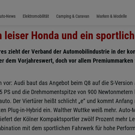
Auto-News
Elektromobilität
Camping & Caravan
Marken & Modelle
n leiser Honda und ein sportlic
res zieht der Verband der Automobilindustrie in der 
ber dem Vorjahreswert, doch vor allem Premiummarken
 vor: Audi baut das Angebot beim Q8 auf die S-Version 
35 PS und die Drehmomentspitze von 900 Newtonmetern be
oauto. Der Viertürer heißt schlicht „e“ und kommt Anfa
ten Plug-in-Hybrid ein. Walther Wuttke weiß mehr. Auto-
liefert der Kölner Kompaktsportler zwölf Prozent mehr 
ination mit dem sportlichen Fahrwerk für hohe Performan