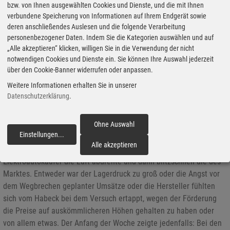
bzw. von Ihnen ausgewählten Cookies und Dienste, und die mit Ihnen
verbundene Speicherung von Informationen auf Ihrem Endgerät sowie
deren anschließendes Auslesen und die folgende Verarbeitung
personenbezogener Daten. Indem Sie die Kategorien auswählen und auf
„Alle akzeptieren“ klicken, willigen Sie in die Verwendung der nicht
notwendigen Cookies und Dienste ein. Sie können Ihre Auswahl jederzeit
über den Cookie-Banner widerrufen oder anpassen.
Weitere Informationen erhalten Sie in unserer
Datenschutzerklärung
.
Die Top Ten bei den Medien der Autoren-Union Mobilität
26.12.2023 - In der vergangenen Woche hatte die Branche gleich
Ohne Auswahl
Einstellungen
...
zwei Mal die Faust im Nacken. Das erste Mal, als
fortfahren
Alle akzeptieren
Bundeswirtschaftsminister Robert Habeck der Förderung für
Elektroautokäufer die Luft abdrehte und dann blitzschnell die des
Marktes. Entweder war der Lagerdruck zu groß oder die Angst vor
dem Wegbrechen geplanter Umsätze oder die Hersteller fühlten
sich vom Habeck bei dem Versuch ertappt, wegen der Förderung
die Preise auf auskömmlicheren Höhen gehalten zu haben oder
von allem etwas. Der Anfang der Woche zeigte jedenfalls: Bei den