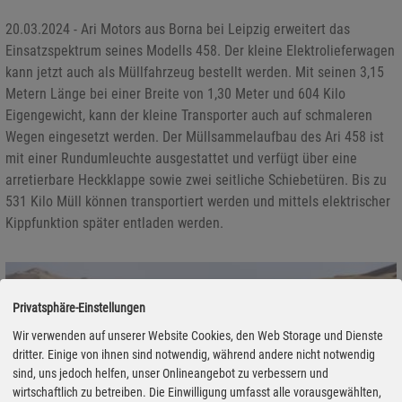
20.03.2024 - Ari Motors aus Borna bei Leipzig erweitert das
Einsatzspektrum seines Modells 458. Der kleine Elektrolieferwagen
kann jetzt auch als Müllfahrzeug bestellt werden. Mit seinen 3,15
Metern Länge bei einer Breite von 1,30 Meter und 604 Kilo
Eigengewicht, kann der kleine Transporter auch auf schmaleren
Wegen eingesetzt werden. Der Müllsammelaufbau des Ari 458 ist
mit einer Rundumleuchte ausgestattet und verfügt über eine
arretierbare Heckklappe sowie zwei seitliche Schiebetüren. Bis zu
531 Kilo Müll können transportiert werden und mittels elektrischer
Kippfunktion später entladen werden.
Privatsphäre-Einstellungen
Wir verwenden auf unserer Website Cookies, den Web Storage und Dienste
dritter. Einige von ihnen sind notwendig, während andere nicht notwendig
sind, uns jedoch helfen, unser Onlineangebot zu verbessern und
wirtschaftlich zu betreiben. Die Einwilligung umfasst alle vorausgewählten,