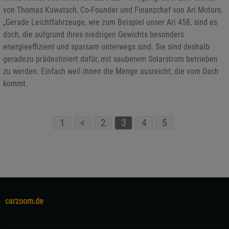
von Thomas Kuwatsch, Co-Founder und Finanzchef von Ari Motors.
„Gerade Leichtfahrzeuge, wie zum Beispiel unser Ari 458, sind es
doch, die aufgrund ihres niedrigen Gewichts besonders
energieeffizient und sparsam unterwegs sind. Sie sind deshalb
geradezu prädestiniert dafür, mit sauberem Solarstrom betrieben
zu werden. Einfach weil ihnen die Menge ausreicht, die vom Dach
kommt.
1
<
2
3
4
5
carzoom.de