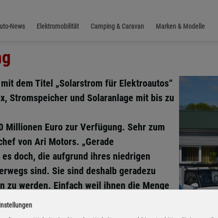
Auto-News
Elektromobilität
Camping & Caravan
Marken & Modelle
ng
mit dem Titel „Solarstrom für Elektroautos“
x, Stromspeicher und Solaranlage mit bis zu
0 Millionen Euro zur Verfügung. Sehr zum
hef von Ari Motors. „Gerade
 es doch, die aufgrund ihres niedrigen
erwegs sind. Sie sind deshalb geradezu
en zu werden. Einfach weil ihnen die Menge
instellungen