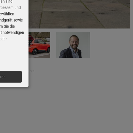
nen sind
erbessern und
gewählten
Endgerät sowie
m Sie die
cht notwendigen
 oder
ion Mobilität/Ari Motors
eren