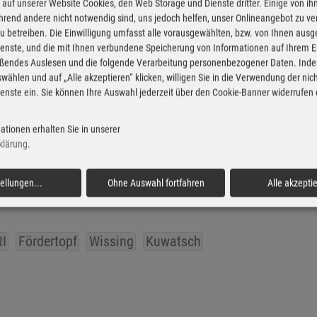
ie kleinen Elektrofahrzeuge von der
auf unserer Website Cookies, den Web Storage und Dienste dritter. Einige von ih
rend andere nicht notwendig sind, uns jedoch helfen, unser Onlineangebot zu v
isten profitieren könnten, meint Kuwatsch.
 zu betreiben. Die Einwilligung umfasst alle vorausgewählten, bzw. von Ihnen aus
propagierte Verkehrswende daher, auch die
enste, und die mit Ihnen verbundene Speicherung von Informationen auf Ihrem 
eßendes Auslesen und die folgende Verarbeitung personenbezogener Daten. Inde
 Solarpakets zu unterstützen.
wählen und auf „Alle akzeptieren“ klicken, willigen Sie in die Verwendung der ni
enste ein. Sie können Ihre Auswahl jederzeit über den Cookie-Banner widerrufen
dene Elektroleichtfahrzeuge mit drei und vier
ationen erhalten Sie in unserer
ührerschein). Es handelt sich überwiegend
klärung
.
um)
Fotos: Autoren-Un
tellungen
...
Ohne Auswahl fortfahren
Alle akzepti
I
Fördertopf
Wissing
Kuwatsch