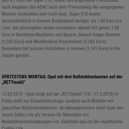
und 4,1 Cent bei Super E10. Wobei das allgemeine Preisniveau
nach Angaben des ADAC nach dem Preisanstieg der vergangenen
Wochen inzwischen sehr hoch liegt. Super E10 kostet
durchschnittlich in keinem Bundesland weniger als 1,50 Euro pro
Liter. Am günstigsten tanken Autofahrer aktuell mit genau 1,50
Euro in Nordrhein-Westfalen und Bayern, danach folgen Bremen
(1,502 Euro) und Mecklenburg-Vorpommern (1,505 Euro).
Besonders tief müssen Autofahrer in Hessen (1,541 Euro) in die
Tasche greifen.
SPÄTESTENS MONTAG: Opel mit drei Rollstuhlumbauten auf der
„RETTmobil“
12.05.2019 - Opel zeigt auf der „RETTmobil“ (15.–17.5.2019) in
Fulda nicht nur Einsatzfahrzeuge, sondern auch Modelle mit
speziellen Rollstuhlumbauten. Als Messepremiere stellt Opel den
neuen Zafira Life als Version für Menschen mit
Mobilitätseinschränkungen vor. Ebenfalls neu ist der modifizierte
Combo Life.