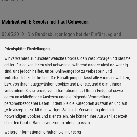
Mehrheit will E-Scooter nicht auf Gehwegen
09.05.2019 - Die Bundesbürger legen bei der Einführung und
Nutzung von elektrisch angetriebenen Tretrollern (E-Scootern)
großen Wert auf die Verkehrssicherheit. Nur elf Prozent der
Privatsphäre-Einstellungen
Deutschen sind der Meinung, dass das Fahren mit E-Scootern in
Wir verwenden auf unserer Website Cookies, den Web Storage und Dienste
Städten auf Gehwegen erlaubt sein sollte. Mit 83 Prozent ist die
dritter. Einige von ihnen sind notwendig, während andere nicht notwendig
große Mehrheit dafür, dass E-Scooter auf Fahrradwegen unterwegs
sind, uns jedoch helfen, unser Onlineangebot zu verbessern und
wirtschaftlich zu betreiben. Die Einwilligung umfasst alle vorausgewählten,
sein sollten. 22 Prozent sprechen sich dafür aus, dass E-Tretroller
bzw. von Ihnen ausgewählten Cookies und Dienste, und die mit Ihnen
auf Straßen fahren dürfen. Das hat eine repräsentative Umfrage
verbundene Speicherung von Informationen auf Ihrem Endgerät sowie
des Marktforschungsinstituts Forsa im Auftrag des TÜV-Verbands
deren anschließendes Auslesen und die folgende Verarbeitung
unter 1001 Personen ab 18 Jahren ergeben.
personenbezogener Daten. Indem Sie die Kategorien auswählen und auf
„Alle akzeptieren“ klicken, willigen Sie in die Verwendung der nicht
notwendigen Cookies und Dienste ein. Sie können Ihre Auswahl jederzeit
e-Rockit startet Crowdfunding für Roadshow
über den Cookie-Banner widerrufen oder anpassen.
Weitere Informationen erhalten Sie in unserer
08.05.2019 - Das brandenburgische Unternehmen e-Rockit Systems