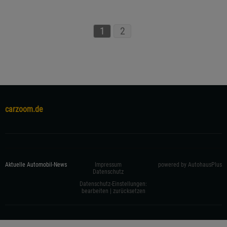
1
2
carzoom.de
Aktuelle Automobil-News
Impressum
powered by AutohausPlus
Datenschutz
Datenschutz-Einstellungen:
bearbeiten
|
zurücksetzen