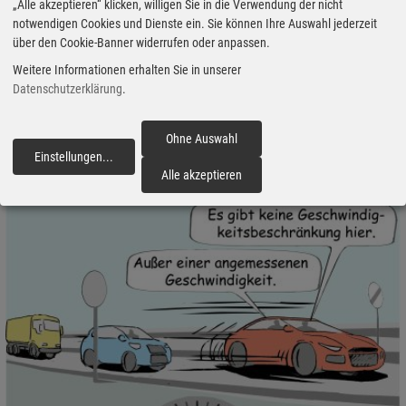
„Alle akzeptieren“ klicken, willigen Sie in die Verwendung der nicht
es zumindest. Am 7. April 2022 hat der Bundesgerichtshof (BGH)
notwendigen Cookies und Dienste ein. Sie können Ihre Auswahl jederzeit
zu dem Design-Streit das Urteil (AZ I ZR 222/20*) gesprochen. Bis
über den Cookie-Banner widerrufen oder anpassen.
vor den BGH ist Dr. Iris Steineck gezogen. Sie ist die Tochter von
Weitere Informationen erhalten Sie in unserer
Erwin Komenda, der als Designer die Karosserie-
Datenschutzerklärung
.
Konstruktionsabteilung Porsches von 1931 bis zu seinem Tod 1966
geleitet und auch die Form des ersten Serien-Porsche, des Typs
Ohne Auswahl
356, entworfen hat.
Einstellungen
...
fortfahren
Alle akzeptieren