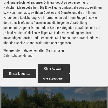
sind, uns jedoch helfen, unser Onlineangebot zu verbessern und
wirtschaftlich zu betreiben. Die Einwilligung umfasst alle vorausgewählten,
bzw. von Ihnen ausgewählten Cookies und Dienste, und die mit Ihnen
verbundene Speicherung von Informationen auf Ihrem Endgerät sowie
Neuer Marco Polo: Mercedes schickt den Camper mit mehr Glanz
deren anschließendes Auslesen und die folgende Verarbeitung
in die nächste Runde
personenbezogener Daten. Indem Sie die Kategorien auswählen und auf
„Alle akzeptieren“ klicken, willigen Sie in die Verwendung der nicht
27.07.2026 - Mercedes-Benz verfeinert seinen Premium-Camper
notwendigen Cookies und Dienste ein. Sie können Ihre Auswahl jederzeit
Marco Polo grundlegend und legt den Schwerpunkt auf Komfort,
über den Cookie-Banner widerrufen oder anpassen.
Licht, Vernetzung und Alltagstauglichkeit. Dank des neuen
Weitere Informationen erhalten Sie in unserer
Aufstelldachs, des cleveren Ambientelichts, der optimierten
Datenschutzerklärung
.
Verdunkelung und des weiterentwickelten MBAC-Systems wird der
Van spürbar moderner. In Deutschland ist der Bestellstart für den
Ohne Auswahl
5. August 2026 vorgesehen.
Einstellungen
...
fortfahren
Alle akzeptieren