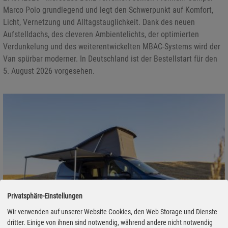
Marco Polo grundlegend und legt den Schwerpunkt auf Komfort,
Licht, Vernetzung und Alltagstauglichkeit. Dank des neuen
Aufstelldachs, des cleveren Ambientelichts, der optimierten
Verdunkelung und des weiterentwickelten MBAC-Systems wird der
Van spürbar moderner. In Deutschland ist der Bestellstart für den
5. August 2026 vorgesehen.
Privatsphäre-Einstellungen
Wir verwenden auf unserer Website Cookies, den Web Storage und Dienste
dritter. Einige von ihnen sind notwendig, während andere nicht notwendig