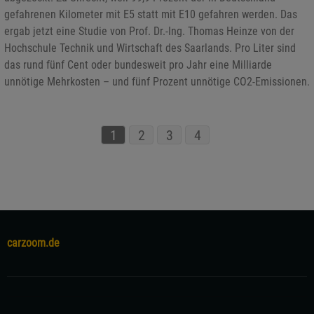
gefahrenen Kilometer mit E5 statt mit E10 gefahren werden. Das
ergab jetzt eine Studie von Prof. Dr.-Ing. Thomas Heinze von der
Hochschule Technik und Wirtschaft des Saarlands. Pro Liter sind
das rund fünf Cent oder bundesweit pro Jahr eine Milliarde
unnötige Mehrkosten – und fünf Prozent unnötige CO2-Emissionen.
1
2
3
4
carzoom.de