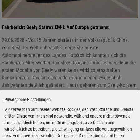
Fahrbericht Geely Starray EM-i: Auf Europa getrimmt
29.06.2026 - Vor 25 Jahren startete in der Volksrepublik China,
vom Rest der Welt unbeachtet, der erste private
Automobilhersteller des Landes. Tatsächlich konnten sich die
etablierten Mitbewerber damals entspannt zurücklehnen, denn die
ersten Modelle von Geely waren keine wirklich ernsthaften
Konkurrenten. Das hat sich in den vergangenen zweieinhalb
Jahrzehnten deutlich geändert. Heute gehören zum Geely-Konzern
die Marken Volvo, Polestar, Lotus und Lynk, außerdem hält das
Unternehmen knapp zehn Prozent an Daimler-Benz und produziert
Privatsphäre-Einstellungen
in einem Gemeinschaftsunternehmen die Smart-Modelle. Vor fünf
Wir verwenden auf unserer Website Cookies, den Web Storage und Dienste
Jahren wurde in der Volksrepublik zudem das zehnmillionste
dritter. Einige von ihnen sind notwendig, während andere nicht notwendig
Modell der Marke produziert. Jetzt startet Geely mit zwei Modellen
sind, uns jedoch helfen, unser Onlineangebot zu verbessern und
wirtschaftlich zu betreiben. Die Einwilligung umfasst alle vorausgewählten,
auf dem europäischen Markt.
bzw. von Ihnen ausgewählten Cookies und Dienste, und die mit Ihnen