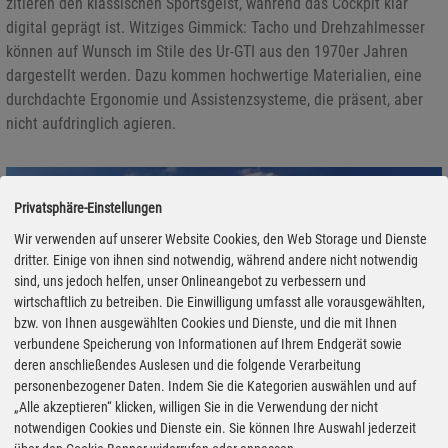
zitieren den klassischen Sportsgeist, während das Cockpit klar
digital geprägt ist. Witziges Gimmick: Tacho und Drehzahlmesser
können auf Wunsch im Stile des Ur-GTI aus den 1970er Jahren
dargestellt werden. Dazu kommen hochwertige Materialien, eine
durchdachte Ergonomie und Assistenzsysteme, die präsent, aber
nicht aufdringlich agieren.
Privatsphäre-Einstellungen
Wir verwenden auf unserer Website Cookies, den Web Storage und Dienste
dritter. Einige von ihnen sind notwendig, während andere nicht notwendig
sind, uns jedoch helfen, unser Onlineangebot zu verbessern und
wirtschaftlich zu betreiben. Die Einwilligung umfasst alle vorausgewählten,
bzw. von Ihnen ausgewählten Cookies und Dienste, und die mit Ihnen
verbundene Speicherung von Informationen auf Ihrem Endgerät sowie
deren anschließendes Auslesen und die folgende Verarbeitung
personenbezogener Daten. Indem Sie die Kategorien auswählen und auf
„Alle akzeptieren“ klicken, willigen Sie in die Verwendung der nicht
notwendigen Cookies und Dienste ein. Sie können Ihre Auswahl jederzeit